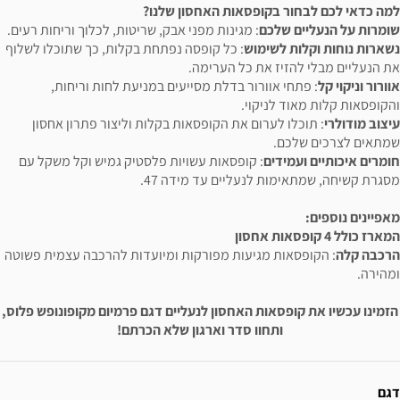
למה כדאי לכם לבחור בקופסאות האחסון שלנו?
שומרות על הנעליים שלכם
: מגינות מפני אבק, שריטות, לכלוך וריחות רעים.
נשארות נוחות וקלות לשימוש
: כל קופסה נפתחת בקלות, כך שתוכלו לשלוף
את הנעליים מבלי להזיז את כל הערימה.
אוורור וניקוי קל
: פתחי אוורור בדלת מסייעים במניעת לחות וריחות,
והקופסאות קלות מאוד לניקוי.
עיצוב מודולרי
: תוכלו לערום את הקופסאות בקלות וליצור פתרון אחסון
שמתאים לצרכים שלכם.
חומרים איכותיים ועמידים
: קופסאות עשויות פלסטיק גמיש וקל משקל עם
מסגרת קשיחה, שמתאימות לנעליים עד מידה 47.
מאפיינים נוספים:
המארז כולל 4 קופסאות אחסון
הרכבה קלה
: הקופסאות מגיעות מפורקות ומיועדות להרכבה עצמית פשוטה
ומהירה.
הזמינו עכשיו את קופסאות האחסון לנעליים דגם פרמיום מקופונופש פלוס,
ותחוו סדר וארגון שלא הכרתם!
ידע נוסף
דגם