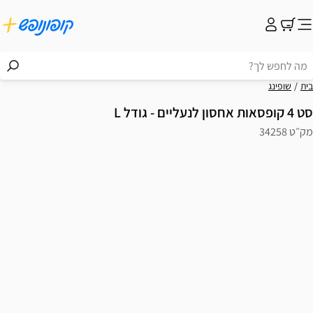
בית
שופינג
סט 4 קופסאות אחסון לנעליים - גודל L
מק״ט 34258