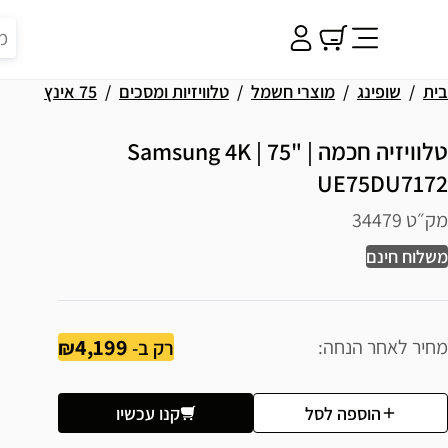
בית
שופינג
מוצרי חשמל
טלוויזיות ומסכים
75 אינץ
טלוויזיה חכמה | "75 | Samsung 4K
UE75DU7172
מק״ט 34479
משלוח חינם
4,199
מחיר לאחר הנחה
רק ב-
הוספה לסל
קנו עכשיו