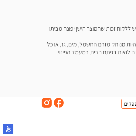
תשומת ליבכם כי ע"פ חוק פינוי פסולת אלקטרונית, יש ללקוח זכות שהמוצר הישן יפונה מביתו 
השירות מותנה במספר תנאים: על המוצר המפונה להיות מנותק מזרם החשמל, מים, גז, או כל 
פקים