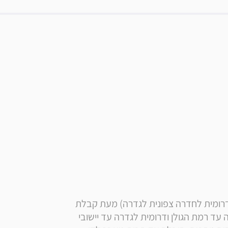
* הערה: זמן אספקה הובלה רגילה לאזור החוף (בין דרומית לחדרה צפונית לגדרה) מעת קבלת 
ההזמנה אצל הספק. הובלה עד הבית צפונית לחדרה עד רמת הגולן ודרומית לגדרה עד יישובי 