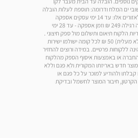
ים המלח: ללא תוספת תשלום ועיכוב של 10 ימי עסקים נוספים. הובלה עד הבית מעבר לקו 
הירוק, ליישובי בקעת הירדן, לרמת הגולן וצפונה וליישובי ים המלח ודרומה: תוספת לעלות הובלה 
רגילה: 199 ₪ לתשלום ישירות למוביל זמן אספקה לאזורים אלו: עד 14 ימי עסקים אספקה 
ליישובי אילת והערבה בתוספת תשלום לעלות הובלה רגילה 249 ₪ וזמן אספקה - עד 28 ימי 
עסקים. במידה וההובלה מצריכה הובלת מנוף, באחריות הלקוח תיאום ותשלום מול ספק חיצוני . 
ישנה תוספת דמי משלוח מקומה שלישית ומעלה (ללא מעלית) 50 ₪ לכל קומה ישולמו ישירות 
למוביל. רכישה מוגבלת ל2 יחידות ללקוח. המכירה הינה ללקוחות פרטיים. במידה ורוצים להחזיר 
מוצר חובת החזרת מוצר היא על ידי הלקוח למחסני החברה או באמצעות איסוף הספק מהלקוח 
בלבד בתוספת תשלום של הלקוח 199 ₪ במידה והמוצר חדש באריזתו המקורית ולא פגם וללא 
שימוש. על הלקוח לבדוק את תקינות המוצר מיד עם קבלתו ולהודיע למוכר על כל פגם או 
אי-התאמה במועד המסירה, הבדיקה כוללת פתיחת הקרטון, חיבור המוצר לחשמל ובדיקת 