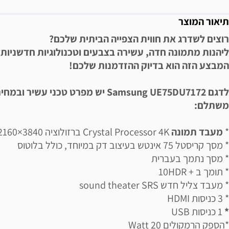
תיאור המוצר
רוצים לשדרג את חווית הצפייה הביתית שלכם?
ליהנות מתמונה חדה, עשירה בצבעים וטכנולוגיות חדשניות?
המבצע הזה הוא בדיוק ההזדמנות שלכם!
לדגם Samsung UE75DU7172 יש מפרט טכני עשיר ובמחי
משתלם:
*
מעבד תמונה
Crystal Processor 4K ברזולוציה 3840×2160
* מסך קריסטל 75 אינטש בעיצוב דק במיוחד, כולל בלוטוס
* מסך נתמך בעברית
* תומך ב + 10HDR
* מעבד צליל חדש sound theater SRS
* 3 כניסות HDMI
*
1 כניסות USB
*הספק הרמקולים Watt 20