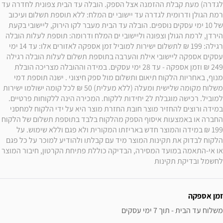
לגדרה) מעת קבלת ההזמנה אצל הספק. הובלה עד הבית צפונית לחדרה עד 
רמת הגולן ודרומית לגדרה עד יישובי ים המלח: ללא תוספת תשלום ועיכוב 
של 10 ימי עסקים נוספים. הובלה עד הבית מעבר לקו הירוק, ליישובי בקעת 
הירדן, לרמת הגולן וצפונה וליישובי ים המלח ודרומה: תוספת לעלות הובלה 
רגילה: 199 ₪ לתשלום ישירות למוביל זמן אספקה לאזורים אלו: עד 14 ימי 
עסקים אספקה ליישובי אילת והערבה בתוספת תשלום לעלות הובלה רגילה 
249 ₪ וזמן אספקה - עד 28 ימי עסקים. במידה וההובלה מצריכה הובלת 
מנוף, באחריות הלקוח תיאום ותשלום מול ספק חיצוני . ישנה תוספת דמי 
משלוח מקומה שלישית ומעלה (ללא מעלית) 50 ₪ לכל קומה ישולמו ישירות 
למוביל. רכישה מוגבלת ל2 יחידות ללקוח. המכירה הינה ללקוחות פרטיים. 
במידה ורוצים להחזיר מוצר חובת החזרת מוצר היא על ידי הלקוח למחסני 
החברה או באמצעות איסוף הספק מהלקוח בלבד בתוספת תשלום של הלקוח 
199 ₪ במידה והמוצר חדש באריזתו המקורית ולא פגם וללא שימוש. על 
הלקוח לבדוק את תקינות המוצר מיד עם קבלתו ולהודיע למוכר על כל פגם 
או אי-התאמה במועד המסירה, הבדיקה כוללת פתיחת הקרטון, חיבור המוצר 
לחשמל ובדיקת תקינות
זמן אספקה
משלוח עד הבית - תוך 7 ימי עסקים