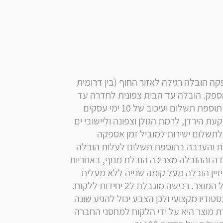
* הערה: המחיר הינו כולל הובלה + הרכבה , זמן אספקה הובלה רגילה לאזור החוף (בין דרומית 
לחדרה צפונית לגדרה): מעת קבלת ההזמנה אצל הספק. הובלה עד הבית צפונית לחדרה עד 
רמת הגולן ודרומית לגדרה עד יישובי ים המלח: ללא תוספת תשלום ועיכוב של 10 ימי עסקים 
נוספים. הובלה עד הבית מעבר לקו הירוק, ליישובי בקעת הירדן, לרמת הגולן וצפונה וליישובי ים 
המלח ודרומה: תוספת לעלות הובלה רגילה: 199 ₪ לתשלום ישירות למוביל זמן אספקה 
לאזורים אלו: עד 14 ימי עסקים   אספקה ליישובי אילת והערבה בתוספת תשלום לעלות הובלה 
רגילה 699 ₪ וזמן אספקה - עד 28 ימי עסקים.   במידה וההובלה מצריכה הובלת מנוף, באחריות 
הלקוח תיאום ותשלום מול ספק חיצוני . למוצרי רם דיזיין הובלה מעל קומה שנייה ללא מעלית 
הינה בתשלום נוסף למובלים בהתאם לגודל ולמשקל המוצר. רכישה מוגבלת ל2 יחידות ללקוח. 
המכירה הינה ללקוחות פרטיים. המוצרים מצולמים בסטודיו מקצועי ולכן הצבע יכול להגיע שונה 
בדרגת הגוון. במידה ורוצים להחזיר מוצר חובת החזרת מוצר היא על ידי הלקוח למחסני החברה 