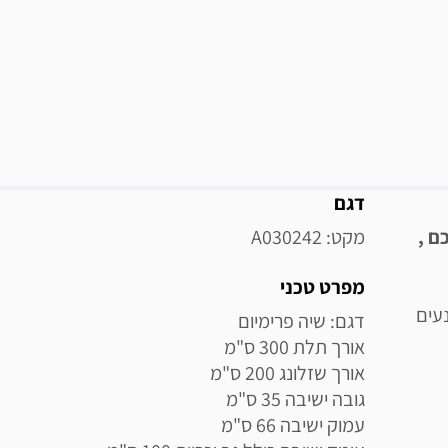
מידע נוסף
דגם
ם ,
מקט: A030242
מפרט טכני
נעים