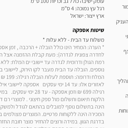
ור
ארץ ייצור: ישראל
העניק
שיטות אספקה
י
משלוח עד הבית - ללא עלות * 

צף
הליך
ה
חות