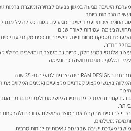
מערכת הישיבה מגיעה במגוון צבעים לבחירה ומיוצרת ברמות גימ
ועשייה הגבוהות ביותר.
סוג החומר איכותי ועמיד ישיבה מגיע עם בטנה כפולה על מנת ל
תחושה נעימה ועמידות לאורך שנים
המערכת מספקת מרווח ופינוק בישיבה ותופסת מקום ייעודי פינת
בחלל החדר.
עיצוב אלגנטי במגע חלק , כריות גב מעוצבות ומושבים במילוי ק
עמיד ומלטף נותנים תחושה רכה ונעימה
חברתנו בRAM DESIGN הינה יצרנית למעלה מ- 35 שנה
המלווה באנשי מקצוע קפדניים מקצועיים ואמינים המלווים את ת
היצור
בדקדקנות ודואגת לרמת תפירה מושלמת ולגמורים ברמה הגוב
ביותר.
בכדי להבטיח שתקבלו את המוצר המושלם עבורכם ולהבטחת נו
ותמיכה מושלמים,
מושבי מערכת ישיבה שבבי ספוג איכותיים לנוחות מרבית