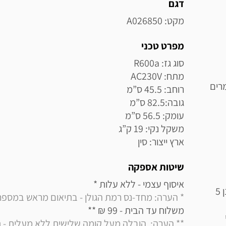
מידע נוסף
דגם
מקט: A026850
מפרט טכני
רים
ארץ ייצור: סין
שיטות אספקה
איסוף עצמי - ללא עלות * 

תא קירור בנפח 90 ליטר לכל רוחב המקרר עם תרמוסטט מתכוונן 5
* הערה: מחד-נס רמת הגולן - בתיאום מראש במספר : 08090000
משלוח עד הבית - 99 ₪ ** 
