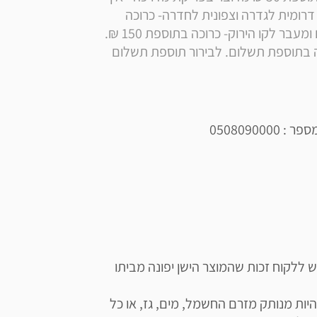
התחייבות להובלה עד לפתח הבית. הובלה לישובים דרומית לגדרה וצפונית לחדרה- כרוכה 
בתוספת 100 ₪ . הובלה ליישובים מזרחית לירושלים ומעבר לקו הירוק- כרוכה בתוספת 150 ₪. 
הובלה לאילת ויישובים מרוחקים ו/או מבודדים כרוכה בתוספת תשלום. לבירור תוספת תשלום 
תשומת ליבכם כי ע"פ חוק פינוי פסולת אלקטרונית, יש ללקוח זכות שהמוצר הישן יפונה מביתו 
השירות מותנה במספר תנאים: על המוצר המפונה להיות מנותק מזרם החשמל, מים, גז, או כל 