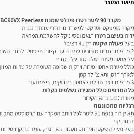
תיאור המוצר
מקרר 90 ליטר רטרו פירלס שמנת BC90VX Peerless
מקרר קומפקטי ופרקטי למשרדים וחדרי עבודה בבית
ידית
בעיצוב רטרו
תואם ופסי ניקל להשלמת המראה
בעל
פעולה שקטה
רק 41 דציבל
2 מדפים רחבים מזכוכית עמידה עם קצוות פלסטיק לבנות השומ
על אחסון מסודר של המזון על המדף
כולל מגירת אחסון פירות וירקות שקופה השומרת על טריות המזון
לאורך הזמן ותא צ’ילר קטן
3 מדפים בצד הדלת לאחסון בקבוקים, ביצים ועוד
כל המדפים כולל המגירה נשלפים בקלות
מנורת LED בתא הקירור
רגליות מתכווננות
דרגות קור
בעל פעולה שקטה ומדחס חסכוני באנרגיה, עומד בתקן בטיחותי