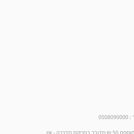
05
** הערה:  הובלה מעל קומה שלישית ללא מעלית - תוספת 50 ₪ מדובר בפריקת מדרכה - אין 