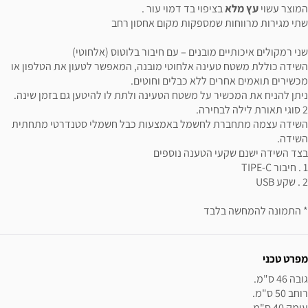
המוצר עשוי
עץ מלא
בציפוי בד דמוי עור .
שתי מגירות מרווחות שמספקות מקום אחסון רחב
שני רמקולים איכותיים מובנים – עם חיבור בלוטוס (אלחוטי)
השידה כוללת משטח טעינה אלחוטי מובנה, המאפשר לטעון את הטלפון או
מכשירים תואמים אחרים ללא כבלים וחוטים.
ניתן להניח את המכשיר על משטח הטעינה ולתת לו להיטען גם בזמן שינה.
2 סוגי תאורת לילה לבחירה.
השידה עצמה מתחברת לחשמל באמצעות כבל חשמלי סטנדרטי מתחתית
השידה.
בצד השידה ישנם שקעי הטענה נוספים
1 . חיבור TIPE-C
2 . שקע USB
* התמונה להמחשה בלבד
ידע נוסף
מפרט טכני