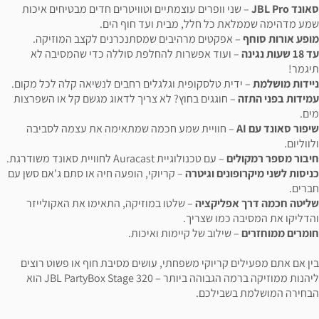
סאונד JBL Pro
– שני וופרים עוצמתיים וטוויטרים חדים מבטיחים איכות
שמע מדהימה שממלאת כל חלל, מבית ועד חוף הים.
מופע אורות סוחף
– אפקטים מרהיבים שמסתנכרנים לקצב המוזיקה.
עד 18 שעות נגינה
– ועוד אפשרות להחלפת סוללה כדי שהמסיבה לא
תיגמר!
ניידות מושלמת
– ידית טלסקופית וגלגלים רחבים לנשיאה קלה לכל מקום.
עמידות בפני התזה
– חוגגים בחוץ? לא צריך לדאוג מגשם קל או השפרצות
מים.
שיפור סאונד עם AI
– חוויית שמע חכמה שמתאימה את עצמה לסביבה
ולווליום.
חיבור מספר רמקולים
– עם טכנולוגיית Auracast לחוויית סאונד משודרגת.
כניסות לשני מיקרופונים וגיטרה
– קריוקי, הופעה חיה או סתם ג'אם סשן עם
חברים.
שליטה חכמה דרך אפליקציה
– שלטו במוזיקה, התאימו את האקולייזר
והדליקו את המסיבה כמו שצריך.
חומרים ממוחזרים
– שילוב של קיימות ואיכות.
בין אם אתם מפעילים קריוקי משפחתי, עושים מסיבת חוף או פשוט רוצים
ליהנות ממוזיקה ברמה הגבוהה ביותר – JBL PartyBox Stage 320 הוא
הבחירה המושלמת בשבילכם.