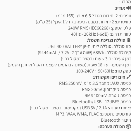
מפרט:
🔊 אודיו:
וופרים: 2 יחידות בגודל 6.5 אינץ' (165 מ"מ)
טוויטרים: 2 יחידות במבנה כיפה בגודל 1 אינץ' (25 מ"מ)
פלט הספק: 240W RMS (IEC60268)
טווח תדרים: 40Hz - 20kHz (-6dB)
🔋 סוללה וצריכת חשמל:
סוג סוללה: סוללת ליתיום-יון JBL 400 BATTERY
קיבולת סוללה: 68Wh (שווה ערך ל- 9444mAh / 7.2V)
זמן טעינה: כ-3 שעות (במצב רמקול כבוי)
זמן השמעה: עד 18 שעות (משתנה בהתאם לעוצמת הקול ולתוכן השמע)
ספק כוח: 100-240V ~ 50/60Hz
🔗 חיבורים ותקשורת:
כניסת AUX: מחבר 3.5 מ"מ, RMS 250mV
כניסת מיקרופון: RMS 20mV
כניסת גיטרה: RMS 100mV
כניסת Bluetooth/USB: -12dBFS
יציאת טעינה: USB 5V / 2.1A (מקסימום, במצב רמקול כבוי)
פורמטים נתמכים: MP3, WAV, WMA, FLAC
חיבור Bluetooth
📦 תכולת הערכה: