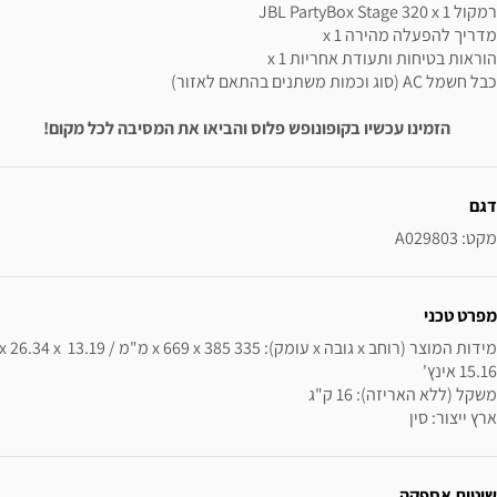
רמקול JBL PartyBox Stage 320 x 1
מדריך להפעלה מהירה x 1
הוראות בטיחות ותעודת אחריות x 1
כבל חשמל AC (סוג וכמות משתנים בהתאם לאזור)
הזמינו עכשיו בקופונופש פלוס והביאו את המסיבה לכל מקום!
ידע נוסף
דגם
מקט: A029803
מפרט טכני
מידות המוצר (רוחב x גובה x עומק): 335 x 669 x 385 מ"מ / 13.19 x 26.34 x
ארץ ייצור: סין
שיטות אספקה