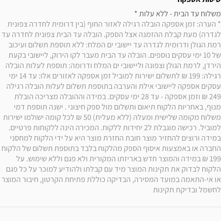
משלוח עד הבית - ללא עלות * 

* הערה: זמן אספקה הובלה רגילה לאזור החוף (בין דרומית לחדרה צפונית 
לגדרה) מעת קבלת ההזמנה אצל הספק. הובלה עד הבית צפונית לחדרה עד 
רמת הגולן ודרומית לגדרה עד יישובי ים המלח: ללא תוספת תשלום ועיכוב 
של 10 ימי עסקים נוספים. הובלה עד הבית מעבר לקו הירוק, ליישובי בקעת 
הירדן, לרמת הגולן וצפונה וליישובי ים המלח ודרומה: תוספת לעלות הובלה 
רגילה: 199 ₪ לתשלום ישירות למוביל זמן אספקה לאזורים אלו: עד 14 ימי 
עסקים אספקה ליישובי אילת והערבה בתוספת תשלום לעלות הובלה רגילה 
249 ₪ וזמן אספקה - עד 28 ימי עסקים. במידה וההובלה מצריכה הובלת 
מנוף, באחריות הלקוח תיאום ותשלום מול ספק חיצוני . ישנה תוספת דמי 
משלוח מקומה שלישית ומעלה (ללא מעלית) 50 ₪ לכל קומה ישולמו ישירות 
למוביל. רכישה מוגבלת ל2 יחידות ללקוח. המכירה הינה ללקוחות פרטיים. 
במידה ורוצים להחזיר מוצר חובת החזרת מוצר היא על ידי הלקוח למחסני 
החברה או באמצעות איסוף הספק מהלקוח בלבד בתוספת תשלום של הלקוח 
199 ₪ במידה והמוצר חדש באריזתו המקורית ולא פגם וללא שימוש. על 
הלקוח לבדוק את תקינות המוצר מיד עם קבלתו ולהודיע למוכר על כל פגם 
או אי-התאמה במועד המסירה, הבדיקה כוללת פתיחת הקרטון, חיבור המוצר 
לחשמל ובדיקת תקינות