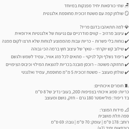
🪑 שתי כורסאות יחיד מפנקות במיוחד
🪞 שולחן קפה עם משטח זכוכית מחוסמת אלגנטית
💎 למה תתאהבו בדגם פריז?
✔️ עיצוב מרהיב – קווים מודרניים עם נגיעות של אלגנטיות אירופאית
✔️ נוחות בלי פשרות – כריות עבות מהממוצע לנוחות שלא תרצו לקום ממנה
✔️ שילוב קש יוקרתי – טאץ’ של עיצוב חוץ ברמה הכי גבוהה
✔️ ריפוד נשלף וקל לניקוי – מתאים לכל מזג אוויר, עמיד לשמש ולגשם
✔️ תחזוקה פשוטה – רוכסן מובנה בכריות להוצאת המילוי וכיבוס הציפויים
✔️ שולחן מעוצב – משטח זכוכית 5 מ"מ מחוסמת, עמיד ואלגנטי
🧵 חומרים איכותיים:
כריות: ספוג איכותי בצפיפות 20D, בעובי נדיב של 8 ס"מ
בד ריפוד: פוליאסטר 180 גרם – חזק, נושם ומעוצב
📐 מידות המוצר:
ספה תלת מושבית
רוחב: 178 ס"מ | עומק: 70 ס"מ | גובה: 69 ס"מ
כורסאות יחיד (x2)