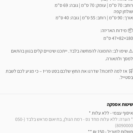
רוחב: 70 ס"מ | עומק: 70 ס"מ | גובה: 69 ס"מ
שולחן קפה
אורך: 90 ס"מ | רוחב: 55 ס"מ | גובה: 40 ס"מ
📦 מידות האריזה:
180×82×47 ס"מ
⚠️ שימו לב: התמונה להמחשה בלבד. ייתכנו שינויים קלים בגוון בהתאם
למסך ולתאורה.
🛒 אז למה לחכות? שדרגו את החוץ שלכם בסט פריז – כי מגיע לכם לשבת
בסטייל.
ידע נוסף
שיטות אספקה
איסוף עצמי - ללא עלות * 

* הערה: ללא עלות מחד נס - רמת הגולן, בתיאום מראש בלבד (050-
8090000)
תשלום למוביל - 150 ₪ ** 
