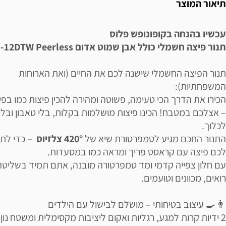
תיאור המוצר
עכשיו בהנחה בקופונופש פלוס
תנור פיצה חשמלי כולל אבן שמוט אדום E-LM-12DTW Peerless
תנור הפיצה החשמלי שישנה לכם את החיים (ואת הארוחות
המשפחתיות):
הכירו את הדרך הכי טעימה, פשוטה ומהירה להכין פיצות כמו בפי
– אצלכם במטבח! הכינו פיצות מושלמות בקלות, בלי טאבון ובלי
לכלוך.
התנור החכם מגיע לטמפרטורת שיא של
420° צלזיוס
– כדי לת
לכם פיצה עם קראסט פריך ומראה כמו במסעדות.
עם חלון צפייה קדמי ומד טמפרטורה מובנה, אתם תמיד בשליטה
רואים, מכוונים וטועמים.
👨‍🍳 עיצוב בטיחותי – מושלם לבישול עם הילדים
2 ידיות קרות למגע, רגליות ואקום ליציבות מקסימלית ומשטח נון