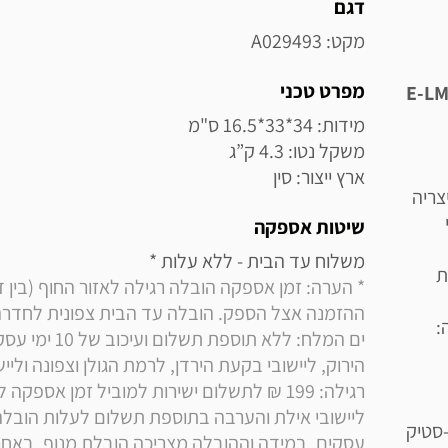
מידע נוסף
דגם
מקט: A029493
מפרט טכני
ארץ ייצור: סין
צריה
שיטות אספקה
משלוח עד הבית - ללא עלות * 

ת
:
-סטיק