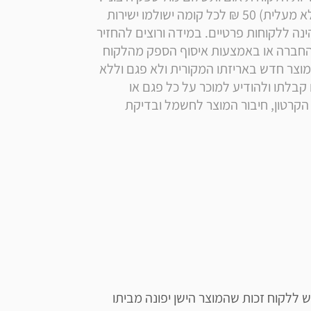
ישנה תוספת דמי משלוח מקומה שלישית ומעלה (ללא מעלית) 50 ₪ לכל קומה ישולמו ישירות 
למוביל. רכישה מוגבלת ל2 יחידות ללקוח. המכירה הינה ללקוחות פרטיים. במידה ורוצים להחזיר 
מוצר חובת החזרת מוצר היא על ידי הלקוח למחסני החברה או באמצעות איסוף הספק מהלקוח 
בלבד בתוספת תשלום של הלקוח 199 ₪ במידה והמוצר חדש באריזתו המקורית ולא פגם וללא 
שימוש. על הלקוח לבדוק את תקינות המוצר מיד עם קבלתו ולהודיע למוכר על כל פגם או 
אי-התאמה במועד המסירה, הבדיקה כוללת פתיחת הקרטון, חיבור המוצר לחשמל ובדיקת 
תשומת ליבכם כי ע"פ חוק פינוי פסולת אלקטרונית, יש ללקוח זכות שהמוצר הישן יפונה מביתו 