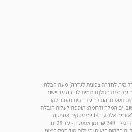
* הערה: זמן אספקה הובלה רגילה לאזור החוף (בין דרומית לחדרה צפונית לגדרה) מעת קבלת 
ההזמנה אצל הספק. הובלה עד הבית צפונית לחדרה עד רמת הגולן ודרומית לגדרה עד יישובי 
ים המלח: ללא תוספת תשלום ועיכוב של 10 ימי עסקים נוספים. הובלה עד הבית מעבר לקו 
הירוק, ליישובי בקעת הירדן, לרמת הגולן וצפונה וליישובי ים המלח ודרומה: תוספת לעלות הובלה 
רגילה: 199 ₪ לתשלום ישירות למוביל זמן אספקה לאזורים אלו: עד 14 ימי עסקים אספקה 
ליישובי אילת והערבה בתוספת תשלום לעלות הובלה רגילה 249 ₪ וזמן אספקה - עד 28 ימי 
עסקים. במידה וההובלה מצריכה הובלת מנוף, באחריות הלקוח תיאום ותשלום מול ספק חיצוני . 