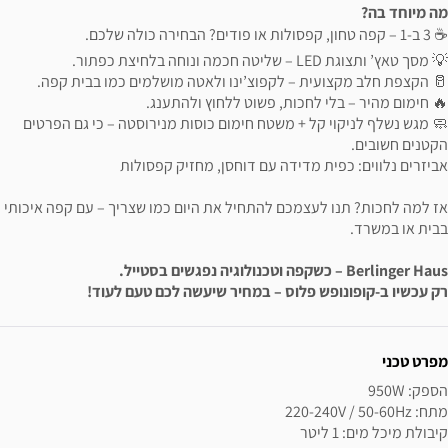
מה מיוחד בה?
☕ 3 ב-1 – קפה טחון, קפסולות או פודים? הבחירה כולה שלכם.
💡 מסך טאץ’ ותצוגת LED – שליטה חכמה ונוחה בלחיצת כפתור.
🥛 הקצפת חלב מקצועית – לקפוצ’ינו ולאטה מושלמים כמו בבית קפה.
🔥 חימום מהיר – בלי לחכות, פשוט ללחוץ ולהתענג.
🧼 מגש נשלף לניקוי קל + משטח חימום כוסות מנירוסטה – כי גם הפרטים
הקטנים חשובים.
אביזרים נלווים: כפית מדידה עם דוחסן, מחזיק קפסולות
אז למה לחכות? תנו לעצמכם להתחיל את היום כמו שצריך – עם קפה איכותי
בבית או במשרד.
Berlinger Haus – כשקפה וטכנולוגיה נפגשים בסטייל.
רק עכשיו ב-קופונופש פלוס – במחיר שיעשה לכם טעם לעוד!
ידע נוסף
מפרט טכני
קיבולת מיכל מים: 1 ליטר