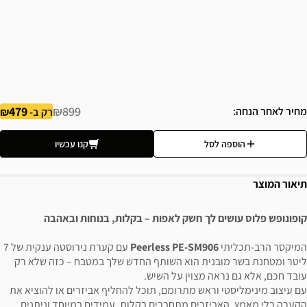
479
₪899
מחיר לאחר הנחה
רק ב-
הוספה לסל
קנו עכשיו
תיאור המוצר
קופונופש פלוס עושים לך חשק לאפות – בקלות, בנוחות ובאהבה
המיקסר הרב-תכליתי
Peerless PE-SM906
עם קערת נירוסטה ענקית של 7
ליטר ומטחנת בשר מובנית הוא השותף החדש שלך במטבח – כזה שלא רק
עובד חכם, אלא גם נראה מצוין על השיש.
עם עיצוב מינימליסטי וראש מתרומם, תוכל להחליף אביזרים או להוציא את
הקערה בלי מאמץ. האביזרים מתחברים בקלות, עמידים במיוחד וניתנים