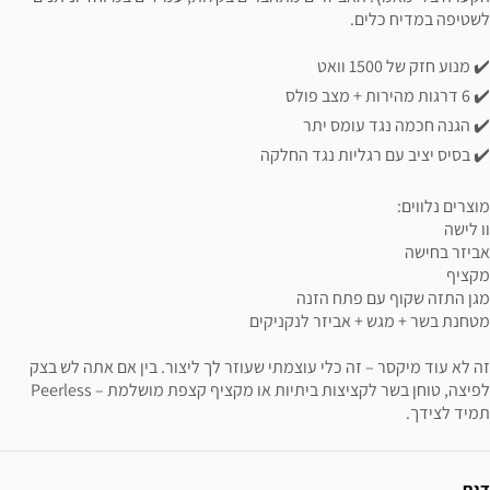
לשטיפה במדיח כלים.
✔️ מנוע חזק של 1500 וואט
✔️ 6 דרגות מהירות + מצב פולס
✔️ הגנה חכמה נגד עומס יתר
✔️ בסיס יציב עם רגליות נגד החלקה
מוצרים נלווים:
וו לישה
אביזר בחישה
מקציף
מגן התזה שקוף עם פתח הזנה
מטחנת בשר + מגש + אביזר לנקניקים
זה לא עוד מיקסר – זה כלי עוצמתי שעוזר לך ליצור. בין אם אתה לש בצק
לפיצה, טוחן בשר לקציצות ביתיות או מקציף קצפת מושלמת – Peerless
תמיד לצידך.
ידע נוסף
דגם