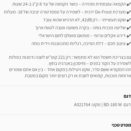
✔️ הקפאה עוצמתית ומהירה – כושר הקפאה של עד 8 ק"ג ב-24 שעות
✔️ מערכת De-Frost ידנית – לשמירה על טמפרטורה יציבה של 18- מעלות
✔️ שקט תעשייתי – רק 42dB, לא תרגיש שהוא עובד
✔️ שליטה מכנית נוחה – בקרה פשוטה וטובה לטווח ארוך
✔️ דירוג אקלים טרופי – מותאם מושלם לחום הישראלי
✔️ עיצוב חכם – דלת הפיכה, רגליות מתכווננות וידית נוחה
גם בצריכת חשמל הוא לא מתפשר: רק 221 קוט"ש לשנה ודפנות כפולות
לשמירה על הקור בפנים – וחיסכון באנרגיה בחוץ.
זהו המקפיא ששם סדר, שקט ויעילות במקום אחד – בין אם אתם שומרים
ארוחות מוכנות, קפואים לשבת או רק רוצים יותר מקום במטבח.
ידע נוסף
דגם
דגם: BD-180 W | מקט: A021764
מפרט טכני