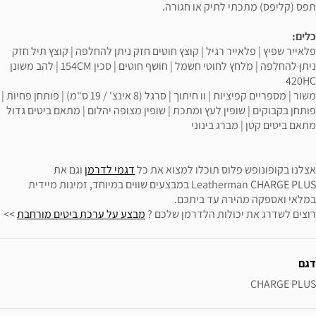
תפס (קליפס) מתכתי לתיק או חגורה.
כלים:
פלאייר שפיץ | פלאייר רגיל | קוצץ חוטים חזק ניתן להחלפה | קוצץ תיל חזק
ניתן להחלפה | מלחץ לחוטי חשמל | חושף חוטים | סכין 154CM | להב משונן
420HC
משור | מספריים קפיציות | וו חיתוך | סרגל (8 אינצ' / 19 ס"מ) | פותחן פחיות |
פותחן בקבוקים | שופין לעץ ומתכת | שופין מצופה יהלום | מתאם ביטים גדול
מתאם ביטים קטן | מברג בינוני
אצלנו בקופונופש פלוס תוכלו למצוא את כל
דגמי לדרמן
וגם את
Leatherman CHARGE PLUS במבצעים שווים במיוחד, זמינות מיידית
במלאי ואספקה מהירה עד ביתכם.
רוצים לשדרג את יכולות הלדרמן שלכם ?
מבצע על ערכת ביטים מורחבת
>>
ידע נוסף
דגם
CHARGE PLUS