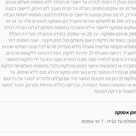
רמת הגולן ודרומית לגדרה עד יישובי ים המלח: ללא תוספת תשלום ועיכוב 
של 10 ימי עסקים נוספים. הובלה עד הבית מעבר לקו הירוק, ליישובי בקעת 
הירדן, לרמת הגולן וצפונה וליישובי ים המלח ודרומה: תוספת לעלות הובלה 
רגילה: 199 ₪ לתשלום ישירות למוביל זמן אספקה לאזורים אלו: עד 14 ימי 
עסקים אספקה ליישובי אילת והערבה בתוספת תשלום לעלות הובלה רגילה 
249 ₪ וזמן אספקה - עד 28 ימי עסקים. במידה וההובלה מצריכה הובלת 
מנוף, באחריות הלקוח תיאום ותשלום מול ספק חיצוני . ישנה תוספת דמי 
משלוח מקומה שלישית ומעלה (ללא מעלית) 50 ₪ לכל קומה ישולמו ישירות 
למוביל. רכישה מוגבלת ל2 יחידות ללקוח. המכירה הינה ללקוחות פרטיים. 
במידה ורוצים להחזיר מוצר חובת החזרת מוצר היא על ידי הלקוח למחסני 
החברה או באמצעות איסוף הספק מהלקוח בלבד בתוספת תשלום של הלקוח 
199 ₪ במידה והמוצר חדש באריזתו המקורית ולא פגם וללא שימוש. על 
הלקוח לבדוק את תקינות המוצר מיד עם קבלתו ולהודיע למוכר על כל פגם 
או אי-התאמה במועד המסירה, הבדיקה כוללת פתיחת הקרטון, חיבור המוצר 
לחשמל ובדיקת תקינות
זמן אספקה
משלוח עד הבית - 7 ימי עסקים