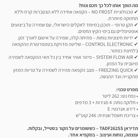
מה הופך אותו לכל כך חכם ונוח?
✔ טכנולוגיית NO FROST – הקפאה אחידה ללא הצטברות קרח וללא
תחזוקה מיותרת.
✔ תקן טרופי – תוכנן במיוחד לאקלים הישראלי, עם שמירה על ביצועים
אופטימליים גם בימי הקיץ החמים.
✔ ידיות חיצוניות נוחות – פתיחה קלה, שמירה על איטום לאורך זמן.
✔ CONTROL ELECTRONIC – שליטה מדויקת בטמפרטורת ההקפאה
בלחיצת כפתור.
✔ SYSTEM FLOW AIR – פיזור אוויר אחיד בין כל תאי ההקפאה לשמירה
מיטבית על המזון.
✔ FREEZING QUICK – מצב הקפאה מהירה לשמירה על טריות המזון
מהקנייה ועד ההגשה.
מפרט טכני:
• נפח נטו: 262 ליטר
• חלוקה נוחה: 4 מגירות + 3 מדפים
• דירוג אנרגטי: E
• צריכת חשמל שנתית: 246 קוט"ש
תדיראן TADF262SS – כששומרים על הקור בסטייל, ובקלות.
עוצמה, נוחות ועיצוב – במקפיא אחד.