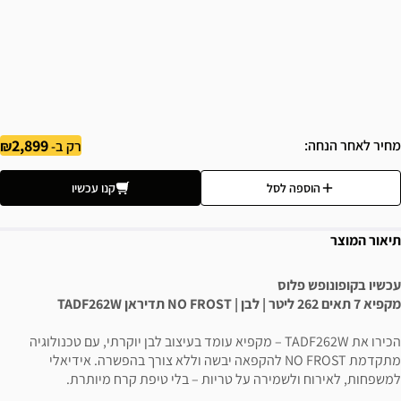
2,899
מחיר לאחר הנחה
רק ב-
הוספה לסל
קנו עכשיו
תיאור המוצר
עכשיו בקופונופש פלוס
מקפיא 7 תאים 262 ליטר | לבן | NO FROST תדיראן TADF262W
הכירו את TADF262W – מקפיא עומד בעיצוב לבן יוקרתי, עם טכנולוגיה
מתקדמת NO FROST להקפאה יבשה וללא צורך בהפשרה. אידיאלי
למשפחות, לאירוח ולשמירה על טריות – בלי טיפת קרח מיותרת.