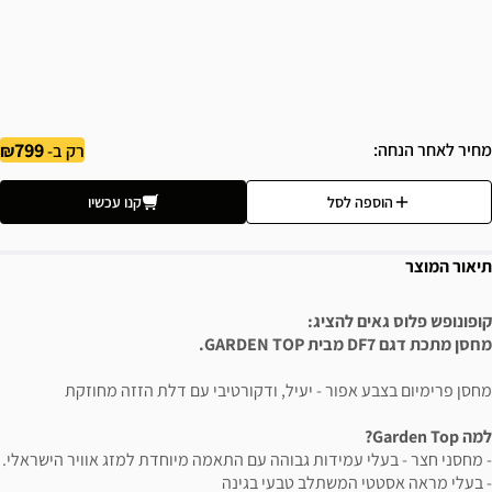
799
מחיר לאחר הנחה
רק ב-
הוספה לסל
קנו עכשיו
תיאור המוצר
קופונופש פלוס גאים להציג:
מחסן מתכת דגם DF7 מבית GARDEN TOP.
מחסן פרימיום בצבע אפור - יעיל, ודקורטיבי עם דלת הזזה מחוזקת
למה Garden Top?
- מחסני חצר - בעלי עמידות גבוהה עם התאמה מיוחדת למזג אוויר הישראלי.
- בעלי מראה אסטטי המשתלב טבעי בגינה