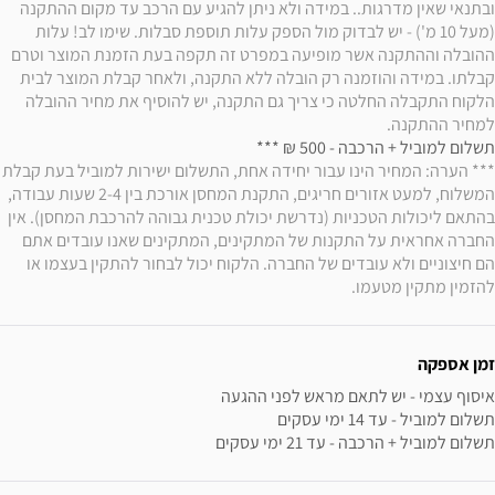
ובתנאי שאין מדרגות.. במידה ולא ניתן להגיע עם הרכב עד מקום ההתקנה 
(מעל 10 מ') - יש לבדוק מול הספק עלות תוספת סבלות. שימו לב! עלות 
ההובלה וההתקנה אשר מופיעה במפרט זה תקפה בעת הזמנת המוצר וטרם 
קבלתו. במידה והוזמנה רק הובלה ללא התקנה, ולאחר קבלת המוצר לבית 
הלקוח התקבלה החלטה כי צריך גם התקנה, יש להוסיף את מחיר ההובלה 
למחיר ההתקנה.
תשלום למוביל + הרכבה - 500 ₪ *** 

*** הערה: המחיר הינו עבור יחידה אחת, התשלום י
המשלוח, למעט אזורים חריגים, התקנת המחסן אורכת בין 2-4 שעות עבודה, 
בהתאם ליכולות הטכניות (נדרשת יכולת טכנית גבוהה להרכבת המחסן). אין 
החברה אחראית על התקנות של המתקינים, המתקינים שאנו עובדים אתם 
הם חיצוניים ולא עובדים של החברה. הלקוח יכול לבחור להתקין בעצמו או 
להזמין מתקין מטעמו.
זמן אספקה
תשלום למוביל + הרכבה - עד 21 ימי עסקים