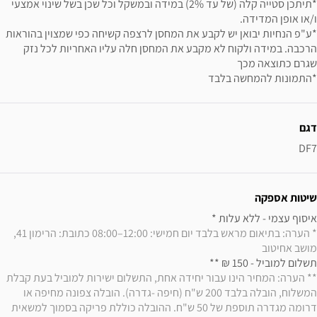
*תיתכן סטייה קלה (של עד 2%) במידה ובמשקל וכל שכן בשל שינוי אמצעי
ו/או אופן המדידה.
*ע"פ הנחיות יבואן יש לקבע את המחסן לרצפה קשיחה כפי שמצוין בהוראות
הרכבה. במידה ולקוח לא מקבע את המחסן חלה עליו האחריות לכל נזק
שגרם כתוצאה מכך
*התמונות להמחשה בלבד
ידע נוסף
דגם
DF7
שיטות אספקה
איסוף עצמי - ללא עלות * 

* הערה: בתיאום מראש בלבד יום חמישי: 12:00–08:00 כתובת: הרימון 41, 
מושב אחיטוב
תשלום למוביל - 150 ₪ ** 

** הערה: המחיר הינו עבור יחידה אחת, התשלום ישירות למוביל בעת קבלת 
המשלוח, הובלה בלבד 200 ש"ח (חיפה -גדרה). הובלה צפונה מחיפה או 
דרומה מגדרה תוספת של 50 ש"ח. ההובלה כוללת פריקה בסמוך למשאית 