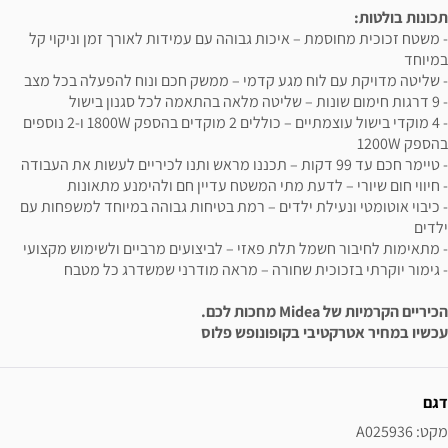
תכונות בולטות:
- משטח זכוכית מחוסמת – איכות גבוהה עם עמידות לאורך זמן וניקוי קל
במיוחד
- שליטה מדויקת עם לוח מגע קדמי – ממשק חכם ונוח להפעלה בכל מצב
- 9 דרגות חימום שונות – שליטה מלאה בהתאמה לכל סגנון בישול
- 4 מוקדי בישול עוצמתיים – כוללים 2 מוקדים בהספק 1800W ו-2 נוספים
בהספק 1200W
- טיימר חכם עד 99 דקות – תכננו מראש ותנו לכיריים לעשות את העבודה
- חיווי חום שיורי – לדעת מתי המשטח עדיין חם ולהימנע מתאונות
- כיבוי אוטומטי ונעילת ילדים – רמת בטיחות גבוהה במיוחד למשפחות עם
ילדים
- מתאימות לחיבור חשמל תלת פאזי – לביצועים מרביים ולשימוש מקצועי
- גימור יוקרתי בזכוכית שחורה – מראה מודרני שמשדרג כל מטבח
הכיריים הקרמיות של Midea מחכות לכם.
עכשיו במחיר אטרקטיבי בקופונופש פלוס
ידע נוסף
דגם
מקט: A025936