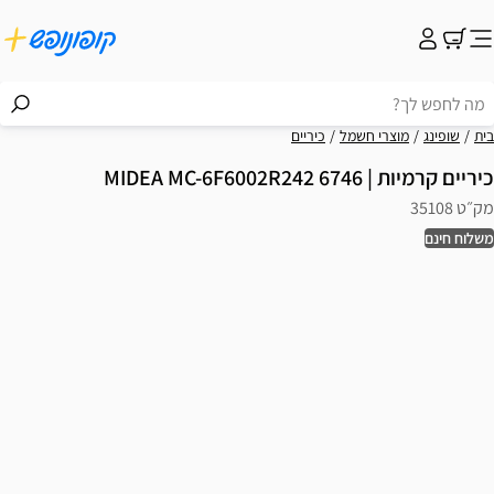
בית
שופינג
מוצרי חשמל
כיריים
כיריים קרמיות | MIDEA MC-6F6002R242 6746
מק״ט 35108
משלוח חינם