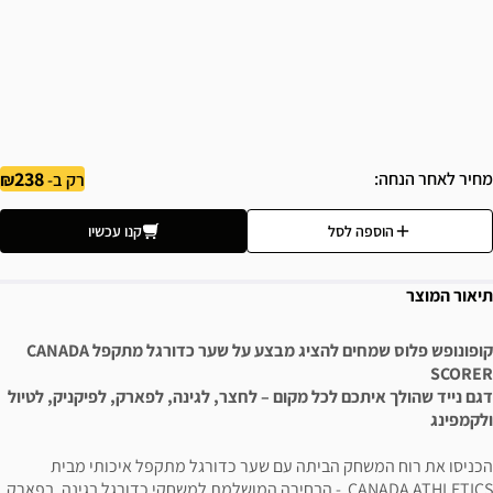
238
מחיר לאחר הנחה
רק ב-
הוספה לסל
קנו עכשיו
תיאור המוצר
קופונופש פלוס שמחים להציג מבצע על שער כדורגל מתקפל CANADA
SCORER
דגם נייד שהולך איתכם לכל מקום – לחצר, לגינה, לפארק, לפיקניק, לטיול
ולקמפינג
הכניסו את רוח המשחק הביתה עם שער כדורגל מתקפל איכותי מבית
CANADA ATHLETICS - הבחירה המושלמת למשחקי כדורגל בגינה, בפארק