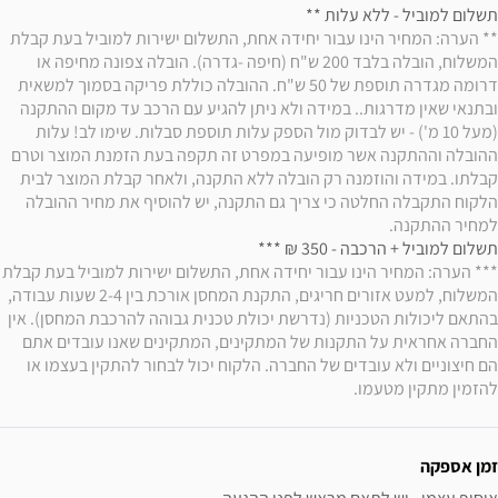
תשלום למוביל - ללא עלות ** 

** הערה: המחיר הינו עבור יחידה אחת, התשלום ישירות למוביל בעת קבלת 
המשלוח, הובלה בלבד 200 ש"ח (חיפה -גדרה). הובלה צפונה מחיפה או 
דרומה מגדרה תוספת של 50 ש"ח. ההובלה כוללת פריקה בסמוך למשאית 
ובתנאי שאין מדרגות.. במידה ולא ניתן להגיע עם הרכב עד מקום ההתקנה 
(מעל 10 מ') - יש לבדוק מול הספק עלות תוספת סבלות. שימו לב! עלות 
ההובלה וההתקנה אשר מופיעה במפרט זה תקפה בעת הזמנת המוצר וטרם 
קבלתו. במידה והוזמנה רק הובלה ללא התקנה, ולאחר קבלת המוצר לבית 
הלקוח התקבלה החלטה כי צריך גם התקנה, יש להוסיף את מחיר ההובלה 
למחיר ההתקנה.
תשלום למוביל + הרכבה - 350 ₪ *** 

*** הערה: המחיר הינו עבור יחידה אחת, התשלום י
המשלוח, למעט אזורים חריגים, התקנת המחסן אורכת בין 2-4 שעות עבודה, 
בהתאם ליכולות הטכניות (נדרשת יכולת טכנית גבוהה להרכבת המחסן). אין 
החברה אחראית על התקנות של המתקינים, המתקינים שאנו עובדים אתם 
הם חיצוניים ולא עובדים של החברה. הלקוח יכול לבחור להתקין בעצמו או 
להזמין מתקין מטעמו.
זמן אספקה