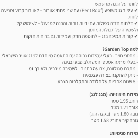
לוותר על הגנה מהשמש
✔ עיצוב גג משופע (Pent Roof) עם שני פתחי אוורור – לאוורור קבוע ומניעת
לחות
✔ דלתות הזזה כפולות עם ידיות נוחות והכנה למנעול – לשימוש קל
ולשמירה על תכולת המחסן
✔ קורות תמיכה בגג – לתוספת חוזק ועמידות גם ברוחות חזקות
למה Garden Top?
- מחסני חצר - בעלי עמידות גבוהה עם התאמה מיוחדת למזג אוויר הישראלי.
- בעלי מראה אסטטי המשתלב טבעי בגינה
- מתכת מגולוונת, צבועה בתנור - לשמירה מירבית ולאורך זמן
- ניתן להתקנה בצורה עצמאית
- 5 שנות אחריות על חלודה והתקלפות הצבע.
מידות חיצוניות: (מגג לגג)
רוחב 1.95 מטר
אורך 1.21 מטר
גובה 1.80 מטר (בקצה הגג)
גובה קיר אחורי: 1.58 מטר
מידות פנימיות: