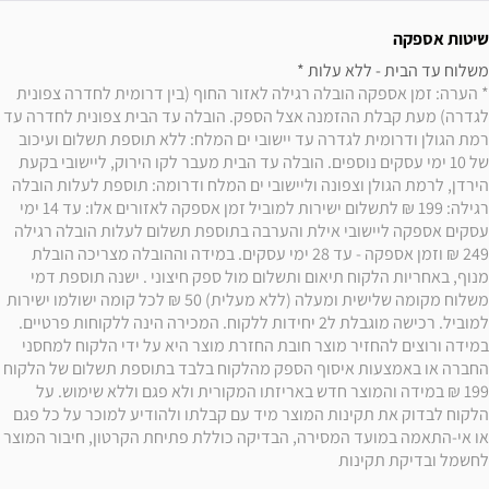
שיטות אספקה
משלוח עד הבית - ללא עלות * 

* הערה: זמן אספקה הובלה רגילה לאזור החוף (בין דרומית לחדרה צפונית 
לגדרה) מעת קבלת ההזמנה אצל הספק. הובלה עד הבית צפונית לחדרה עד 
רמת הגולן ודרומית לגדרה עד יישובי ים המלח: ללא תוספת תשלום ועיכוב 
של 10 ימי עסקים נוספים. הובלה עד הבית מעבר לקו הירוק, ליישובי בקעת 
הירדן, לרמת הגולן וצפונה וליישובי ים המלח ודרומה: תוספת לעלות הובלה 
רגילה: 199 ₪ לתשלום ישירות למוביל זמן אספקה לאזורים אלו: עד 14 ימי 
עסקים אספקה ליישובי אילת והערבה בתוספת תשלום לעלות הובלה רגילה 
249 ₪ וזמן אספקה - עד 28 ימי עסקים. במידה וההובלה מצריכה הובלת 
מנוף, באחריות הלקוח תיאום ותשלום מול ספק חיצוני . ישנה תוספת דמי 
משלוח מקומה שלישית ומעלה (ללא מעלית) 50 ₪ לכל קומה ישולמו ישירות 
למוביל. רכישה מוגבלת ל2 יחידות ללקוח. המכירה הינה ללקוחות פרטיים. 
במידה ורוצים להחזיר מוצר חובת החזרת מוצר היא על ידי הלקוח למחסני 
החברה או באמצעות איסוף הספק מהלקוח בלבד בתוספת תשלום של הלקוח 
199 ₪ במידה והמוצר חדש באריזתו המקורית ולא פגם וללא שימוש. על 
הלקוח לבדוק את תקינות המוצר מיד עם קבלתו ולהודיע למוכר על כל פגם 
או אי-התאמה במועד המסירה, הבדיקה כוללת פתיחת הקרטון, חיבור המוצר 
לחשמל ובדיקת תקינות