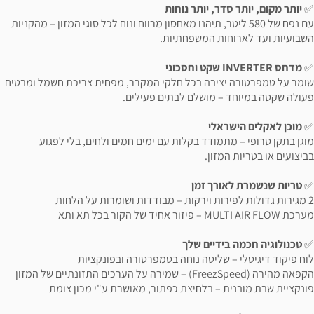
✅
יותר מקום, יותר סדר, יותר נוחות
עם נפח של 580 ליטר, תיהנו מאחסון מרווח ונוח לכל סוגי המזון – מהקניות
השבועיות ועד לארוחות המשפחתיות.
✅
מדחס INVERTER שקט וחסכוני
שומר על טמפרטורה יציבה בכל חלקי המקרר, מפחית צריכת חשמל ומבטיח
פעולה שקטה במיוחד – מושלם לבתים פעילים.
✅
מוכן לאקלים הישראלי
מוגן בתקן טרופי – מתמודד בקלות עם ימים חמים ולחים, בלי לפגוע
בביצועים או בטריות המזון.
✅
טריות שנשמרת לאורך זמן
2 מגירות גדולות לפירות וירקות – מבודדות ושומרות על הלחות
מערכת MULTI AIR FLOW – פיזור אחיד של הקור בכל תא ותא
✅
טכנולוגיה חכמה בידיים שלך
לוח פיקוד דיגיטלי – שליטה נוחה בטמפרטורה ובפונקציות
הקפאה מהירה (FreezSpeed) – שמירה על הערכים התזונתיים של המזון
פונקציית שבת מובנית – בלחיצת כפתור, מאושרת ע"י מכון צומת