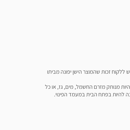
תשומת ליבכם כי ע"פ חוק פינוי פסולת אלקטרונית, יש ללקוח זכות שהמוצר הישן יפונה מביתו 
השירות מותנה במספר תנאים: על המוצר המפונה להיות מנותק מזרם החשמל, מים, גז, או כל 