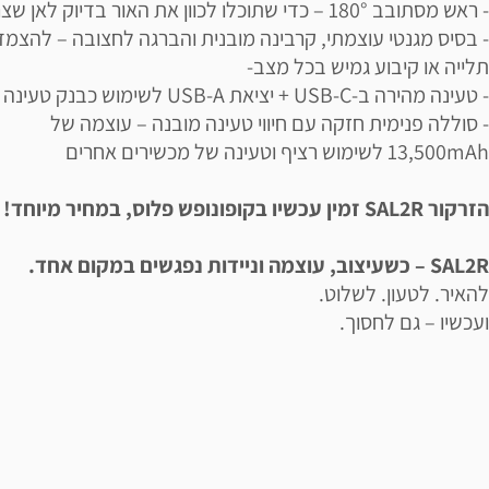
- ראש מסתובב 180° – כדי שתוכלו לכוון את האור בדיוק לאן שצריך
- בסיס מגנטי עוצמתי, קרבינה מובנית והברגה לחצובה – להצמד
תלייה או קיבוע גמיש בכל מצב-
- טעינה מהירה ב-USB-C + יציאת USB-A לשימוש כבנק טעינה
- סוללה פנימית חזקה עם חיווי טעינה מובנה – עוצמה של
13,500mAh לשימוש רציף וטעינה של מכשירים אחרים
הזרקור SAL2R זמין עכשיו בקופונופש פלוס, במחיר מיוחד!
SAL2R – כשעיצוב, עוצמה וניידות נפגשים במקום אחד.
להאיר. לטעון. לשלוט.
ועכשיו – גם לחסוך.