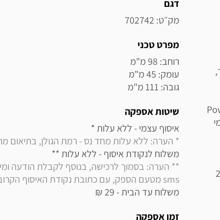
מידע נוסף
דגם
מק״ט: 702742
מפרט טכני
ד,
גובה: 111 מ"מ
ועי, Power Bank
שיטות אספקה
י
איסוף עצמי - ללא עלות * 

* הערה: ללא עלות מחד נס - רמת הגולן, בתיאום מראש בלבד (
משלוח לנקודת איסוף - ללא עלות ** 

 (2700K–
sms מטעם הספק, עם כתובת נקודת האיסוף הקרובה למקום מגוריך
משלוח עד הבית - 29 ₪
זמן אספקה