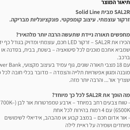
תיאור המוצר
SAL2R מבית Solid Line
זרקור עוצמתי. עיצוב קומפקטי. פונקציונליות מבריקה.
מחפשים תאורה ניידת שתעשה הרבה יותר מלהאיר?
הכירו את SAL2R – זרקור LED חכם, עוצמתי ומדויק בגודל כף י
שמביא אתכם מוכנים לכל סיטואציה – בשטח, בבית, בסדנה או
ברכב.
עם 18 מצבי תאורה שונים, גוף עמיד בעיצוב מקצ
מובנה ומגוון אפשרויות תלייה והצמדה – מדובר בכלי חובה לכל מ
שצריך אור... והרבה יותר מזה.
מה הופך את SAL2R לכל כך מיוחד?
- טווח צבעים רחב במיוחד – ארבע טמפרטורות אור לבן
6500K) עם 4 רמות בהירות לכל אחת
- אור אדום חכם – במצב קבוע או מהבהב, אידיאלי לשימושים
מיוחדים ושמירה על ראיית לילה