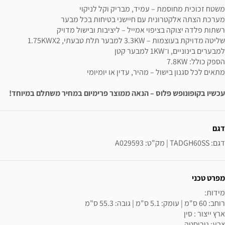
משטח זכוכית מחוסמת – עמיד, מבריק וקל לניקוי
מערכת הצתה אלקטרונית עם חיישני בטיחות בכל מבער
רשתות פלדה יצוקה בציפוי אמייל – ליציבות ובישול מדויק
שליטה מדויקת בעוצמות – 3.3KW למבער תלת טבעתי, 1.75KWX2
למבערים בינוניים, ו־1KW למבער קטן
הספק כולל: 7.8KW
מתאים לכל סגנון בישול – מהיר, עדין או יומיומי
עכשיו בקופונופש פלוס – הנאה ממוצר פרימיום במחיר משתלם במיוחד!
ידע נוסף
דגם
דגם: TADGH60SS | מק"ט: A029593
מפרט טכני