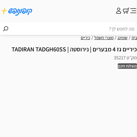
בית
שופינג
מוצרי חשמל
כיריים
כיריים גז 4 מבערים | נירוסטה | TADIRAN TADGH60SS
מק״ט 35217
משלוח חינם