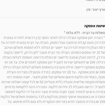
ארץ ייצור: סין
שיטות אספקה
משלוח עד הבית - ללא עלות * 

* הערה: זמן אספקה הובלה רגילה לאזור החוף (בין דרומית לחדרה צפונית 
לגדרה) מעת קבלת ההזמנה אצל הספק. הובלה עד הבית צפונית לחדרה עד 
רמת הגולן ודרומית לגדרה עד יישובי ים המלח: ללא תוספת תשלום ועיכוב 
של 10 ימי עסקים נוספים. הובלה עד הבית מעבר לקו הירוק, ליישובי בקעת 
הירדן, לרמת הגולן וצפונה וליישובי ים המלח ודרומה: תוספת לעלות הובלה 
רגילה: 199 ₪ לתשלום ישירות למוביל זמן אספקה לאזורים אלו: עד 14 ימי 
עסקים אספקה ליישובי אילת והערבה בתוספת תשלום לעלות הובלה רגילה 
249 ₪ וזמן אספקה - עד 28 ימי עסקים. במידה וההובלה מצריכה הובלת 
מנוף, באחריות הלקוח תיאום ותשלום מול ספק חיצוני . ישנה תוספת דמי 
משלוח מקומה שלישית ומעלה (ללא מעלית) 50 ₪ לכל קומה ישולמו ישירות 
למוביל. רכישה מוגבלת ל2 יחידות ללקוח. המכירה הינה ללקוחות פרטיים. 
במידה ורוצים להחזיר מוצר חובת החזרת מוצר היא על ידי הלקוח למחסני 
החברה או באמצעות איסוף הספק מהלקוח בלבד בתוספת תשלום של הלקוח 
199 ₪ במידה והמוצר חדש באריזתו המקורית ולא פגם וללא שימוש. על 