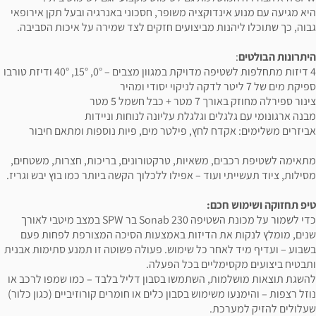
היא מגיעה עם מנוע אינדוקציה משופר, חסכוני באנרגיה ובעל תקן אירופאי
גבוה, כך שתוכלו ליהנות מביצועים חזקים לצד שמירה על איכות הסביבה.
היתרונות הבולטים
:
4 דיזות מתחלפות לשטיפה מדויקת במגוון מצבים – 0°, 15°, 40° ודיזת טורבו
ספיקת מים של 7 ליטר לדקה לניקוי יסודי ומהיר
צינור ספירלה מחוזק באורך 7 מטר + כבל חשמל 5 מטר
מבנה ארגונומי עם גלגלים וגלגלת עליונה לנוחות וניידות
אביזרים משלימים: אקדח לחץ, פילטר מים, פיות נוספות ומתאם חיבור
מתאימה לשטיפת רכבים, משאיות, טרקטורונים, בריכות, חצרות, משטחים,
מסילות, ציוד תעשייתי ועוד – אפילו ללכלוך הקשה ביותר כמו בוץ יבש וגריז.
טיפ תחזוקה ושימוש חכם:
כדי לשמור על מכונת השטיפה Sonab 230 בר SPW במצב מיטבי לאורך
שנים, מומלץ לנקות את הדיזות באמצעות הסיכה המצורפת לפחות פעם
בשבוע – ועדיף מיד לאחר כל שימוש. פעולה פשוטה זו תמנע סתימות אבנית
ותבטיח ביצועים מקסימליים בכל הפעלה.
להשגת תוצאות מושלמות, השתמשו בסבון דליל בלבד – כמו שמפו לרכב או
נוזל רצפות – והימנעו משימוש בסבון כלים או חומרים קורוזיביים (כגון כלור)
שעלולים להזיק למערכת.