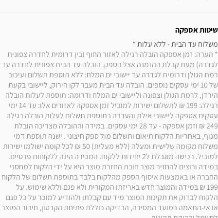
שיטות אספקה
משלוח עד הבית - ללא עלות * 

* הערה: זמן אספקה הובלה רגילה לאזור החוף (בין דרומית לחדרה צפונית 
לגדרה) מעת קבלת ההזמנה אצל הספק. הובלה עד הבית צפונית לחדרה עד 
רמת הגולן ודרומית לגדרה עד יישובי ים המלח: ללא תוספת תשלום ועיכוב 
של 10 ימי עסקים נוספים. הובלה עד הבית מעבר לקו הירוק, ליישובי בקעת 
הירדן, לרמת הגולן וצפונה וליישובי ים המלח ודרומה: תוספת לעלות הובלה 
רגילה: 199 ₪ לתשלום ישירות למוביל זמן אספקה לאזורים אלו: עד 14 ימי 
עסקים אספקה ליישובי אילת והערבה בתוספת תשלום לעלות הובלה רגילה 
249 ₪ וזמן אספקה - עד 28 ימי עסקים. במידה וההובלה מצריכה הובלת 
מנוף, באחריות הלקוח תיאום ותשלום מול ספק חיצוני . ישנה תוספת דמי 
משלוח מקומה שלישית ומעלה (ללא מעלית) 50 ₪ לכל קומה ישולמו ישירות 
למוביל. רכישה מוגבלת ל2 יחידות ללקוח. המכירה הינה ללקוחות פרטיים. 
במידה ורוצים להחזיר מוצר חובת החזרת מוצר היא על ידי הלקוח למחסני 
החברה או באמצעות איסוף הספק מהלקוח בלבד בתוספת תשלום של הלקוח 
199 ₪ במידה והמוצר חדש באריזתו המקורית ולא פגם וללא שימוש. על 
הלקוח לבדוק את תקינות המוצר מיד עם קבלתו ולהודיע למוכר על כל פגם 
או אי-התאמה במועד המסירה, הבדיקה כוללת פתיחת הקרטון, חיבור המוצר 
לחשמל ובדיקת תקינות