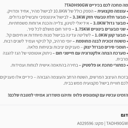
מה מחכה לכם בכיריים TADH90GW?
• עוצמה מקצועית –
הספק כולל של 10.8KW לבישול מהיר, אחיד ומדויק.
• מבער תלת טבעתי חזק 3.3KW –
לבישול אינטנסיבי ותבשילים גדולים.
• מבער גדול 3.0KW –
אידיאלי לטיגון, צלייה והכנת ארוחות משפחתיות.
• שני מבערים בינוניים 1.75KW –
פיזור חום מושלם לכל סיר.
• מבער קטן 1.0KW –
לשליטה עדינה בבישול מנות מיוחדות או חימום קל.
• משטח זכוכית לבנה מחוסמת –
יופי מרהיב, קל לניקוי ועמיד לשנים רבות.
•
תומכי סירים מברזל יצוק
– מעניקים יציבות ובטיחות מלאה.
• מערכת הצתה אלקטרונית עם חיישני חום –
ניתוק אוטומטי של הגז להגנה
מרבית.
• כפתורי מתכת או פלסטיק –
בחירה בהתאמה אישית לנוחות ועמידות.
בזכות העיצוב המרשים, השטח הרחב והעוצמה הגבוהה – כיריים אלו מעניקים
לכם חוויית בישול מקצועית ממש בבית.
הזמינו עכשיו עם קופונופש פלוס ותיהנו משדרוג אמיתי למטבח שלכם!
ידע נוסף
דגם
TADH90GW | מקט: A029596