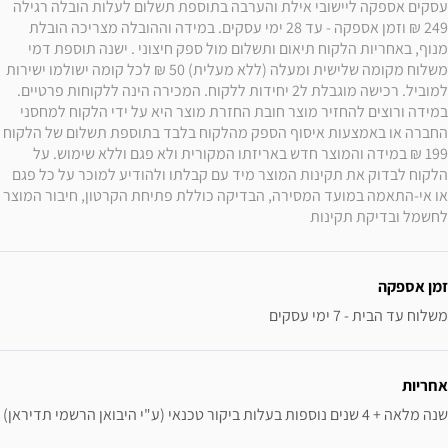
עסקים אספקה ליישובי אילת והערבה בתוספת תשלום לעלות הובלה רגילה 
249 ₪ וזמן אספקה - עד 28 ימי עסקים. במידה וההובלה מצריכה הובלת 
מנוף, באחריות הלקוח תיאום ותשלום מול ספק חיצוני . ישנה תוספת דמי 
משלוח מקומה שלישית ומעלה (ללא מעלית) 50 ₪ לכל קומה ישולמו ישירות 
למוביל. רכישה מוגבלת ל2 יחידות ללקוח. המכירה הינה ללקוחות פרטיים. 
במידה ורוצים להחזיר מוצר חובת החזרת מוצר היא על ידי הלקוח למחסני 
החברה או באמצעות איסוף הספק מהלקוח בלבד בתוספת תשלום של הלקוח 
199 ₪ במידה והמוצר חדש באריזתו המקורית ולא פגם וללא שימוש. על 
הלקוח לבדוק את תקינות המוצר מיד עם קבלתו ולהודיע למוכר על כל פגם 
או אי-התאמה במועד המסירה, הבדיקה כוללת פתיחת הקרטון, חיבור המוצר 
לחשמל ובדיקת תקינות
זמן אספקה
משלוח עד הבית - 7 ימי עסקים
אחריות
שנה מלאה + 4 שנים נוספות בעלות ביקור טכנאי (ע"י היבואן הרשמי תדיראן)