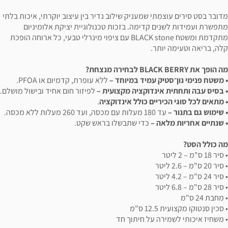
מדובר בסט סירים עוצמתי שמעניק שילוב נדיר בין עיצוב יוקרתי, איכות בלתי
מתפשרת ועמידות לשנים קדימה. בזכות טכנולוגיית יציקת אלומיניום
מתקדמת ומשטח BLACK stone עם ציפוי מינרלי טבעי, כל ארוחה הופכת
קלה, בריאה וטעימה יותר.
מה הופך את BLACK BERRY לבחירה מנצחת?
• משטח פנימי נון־סטיק עמיד במיוחד –
ללא עופרת, קדמיום או PFOA.
• בסיס עבה ותחתית אינדוקציה מקצועית –
לפיזור חום אחיד ובישול מושלם.
• מתאים לכל סוגי הכיריים כולל אינדוקציה
.
• שימוש גם בתנור –
עד 180 מעלות עם מכסה, ועד 260 מעלות ללא מכסה.
• שנתיים אחריות מלאה –
כדי שתבשלו בראש שקט.
מה כולל הסט?
• סיר 18 ס"מ – 2 ליטר
• סיר 20 ס"מ – 2.6 ליטר
• סיר 24 ס"מ – 4.2 ליטר
• סיר 28 ס"מ – 6.8 ליטר
• מחבת 24 ס"מ
• סכין סנטוקו מקצועית 12.5 ס"מ
• משחיז איכותי לשמירה על חיתוך חד