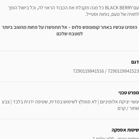
עם BLACK BERRY כל מנה מקבלת את הכבוד הראוי לה, וכל בישול הופך
לחוויה של טעם, נוחות וסטייל.
הזמינו עכשיו באתר קופונופש פלוס – אל תתפשרו על פחות מהטוב ביותר
למטבח שלכם
ידע נוסף
דגם
7290119841523 / 7290119841516
מפרט טכני
עשוי יציקת אלומיניום | לא מומלץ לשימוש במדיח, שטיפה ידנית בלבד | צבע 
שחור / קרם
שיטות אספקה
איסוף עצמי - ללא עלות * 
