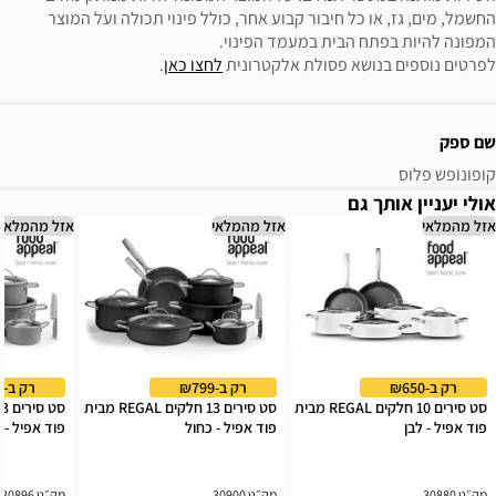
החשמל, מים, גז, או כל חיבור קבוע אחר, כולל פינוי תכולה ועל המוצר 
לפרטים נוספים בנושא פסולת אלקטרונית 
לחצו כאן
.
שם ספק
קופונופש פלוס
אולי יעניין אותך גם
אזל מהמלאי
אזל מהמלאי
אזל מהמלאי
רק ב-₪650
רק ב-₪799
רק ב-₪799
סט סירים 10 חלקים REGAL מבית
סט סירים 13 חלקים REGAL מבית
פוד אפיל - לבן
פוד אפיל - כחול
פוד אפיל - י
מק״ט 30880
מק״ט 30900
מק״ט 30896