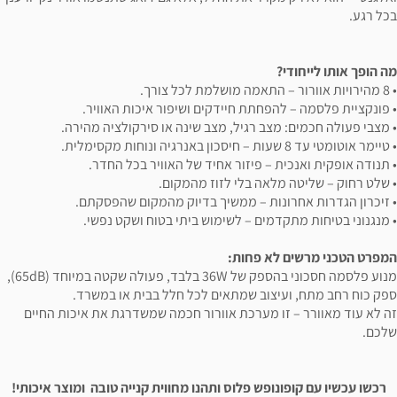
בכל רגע.
מה הופך אותו לייחודי?
• 8 מהירויות אוורור – התאמה מושלמת לכל צורך.
• פונקציית פלסמה – להפחתת חיידקים ושיפור איכות האוויר.
• מצבי פעולה חכמים: מצב רגיל, מצב שינה או סירקולציה מהירה.
• טיימר אוטומטי עד 8 שעות – חיסכון באנרגיה ונוחות מקסימלית.
• תנודה אופקית ואנכית – פיזור אחיד של האוויר בכל החדר.
• שלט רחוק – שליטה מלאה בלי לזוז מהמקום.
• זיכרון הגדרות אחרונות – ממשיך בדיוק מהמקום שהפסקתם.
• מנגנוני בטיחות מתקדמים – לשימוש ביתי בטוח ושקט נפשי.
המפרט הטכני מרשים לא פחות:
מנוע פלסמה חסכוני בהספק של 36W בלבד, פעולה שקטה במיוחד (65dB),
ספק כוח רחב מתח, ועיצוב שמתאים לכל חלל בבית או במשרד.
זה לא עוד מאוורר – זו מערכת אוורור חכמה שמשדרגת את איכות החיים
שלכם.
רכשו עכשיו עם קופונופש פלוס ותהנו מחווית קנייה טובה ומוצר איכותי!