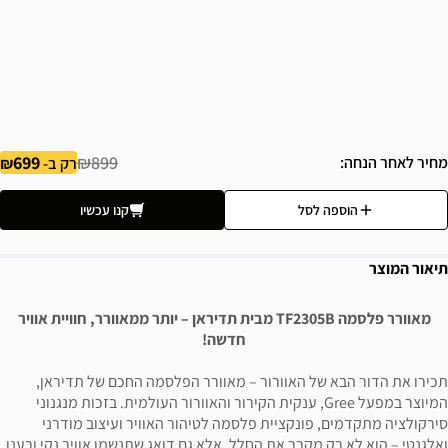
699
₪899
מחיר לאחר הנחה
רק ב-
הוספה לסל
קנו עכשיו
תיאור המוצר
מאוורר פלסמה TF2305B מבית תדיראן – יותר ממאוורר, חוויית אוויר
חדשה!
תכירו את הדור הבא של האוורור – מאוורר הפלסמה החכם של תדיראן,
המיוצר במפעל Gree, ענקית הקירור והאוורור העולמית. בזכות מנגנוני
סירקולציה מתקדמים, פונקציית פלסמה לטיהור האוויר ועיצוב מודרני
ואלגנטי – הוא לא רק מקרר את החלל, אלא גם דואג שתנשמו אוויר נקי ורענן