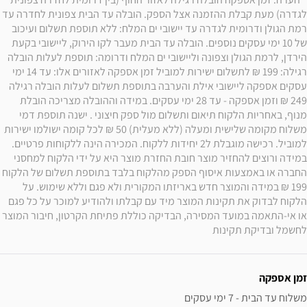
לגדרה) מעת קבלת ההזמנה אצל הספק. הובלה עד הבית צפונית לחדרה עד 
רמת הגולן ודרומית לגדרה עד יישובי ים המלח: ללא תוספת תשלום ועיכוב 
של 10 ימי עסקים נוספים. הובלה עד הבית מעבר לקו הירוק, ליישובי בקעת 
הירדן, לרמת הגולן וצפונה וליישובי ים המלח ודרומה: תוספת לעלות הובלה 
רגילה: 199 ₪ לתשלום ישירות למוביל זמן אספקה לאזורים אלו: עד 14 ימי 
עסקים אספקה ליישובי אילת והערבה בתוספת תשלום לעלות הובלה רגילה 
249 ₪ וזמן אספקה - עד 28 ימי עסקים. במידה וההובלה מצריכה הובלת 
מנוף, באחריות הלקוח תיאום ותשלום מול ספק חיצוני . ישנה תוספת דמי 
משלוח מקומה שלישית ומעלה (ללא מעלית) 50 ₪ לכל קומה ישולמו ישירות 
למוביל. רכישה מוגבלת ל2 יחידות ללקוח. המכירה הינה ללקוחות פרטיים. 
במידה ורוצים להחזיר מוצר חובת החזרת מוצר היא על ידי הלקוח למחסני 
החברה או באמצעות איסוף הספק מהלקוח בלבד בתוספת תשלום של הלקוח 
199 ₪ במידה והמוצר חדש באריזתו המקורית ולא פגם וללא שימוש. על 
הלקוח לבדוק את תקינות המוצר מיד עם קבלתו ולהודיע למוכר על כל פגם 
או אי-התאמה במועד המסירה, הבדיקה כוללת פתיחת הקרטון, חיבור המוצר 
לחשמל ובדיקת תקינות
זמן אספקה
משלוח עד הבית - 7 ימי עסקים