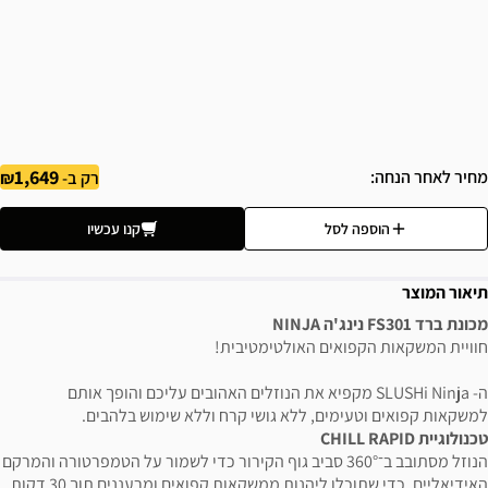
1,649
מחיר לאחר הנחה
רק ב-
הוספה לסל
קנו עכשיו
תיאור המוצר
מכונת ברד FS301 נינג'ה NINJA
חוויית המשקאות הקפואים האולטימטיבית!
ה- SLUSHi Ninja מקפיא את הנוזלים האהובים עליכם והופך אותם
למשקאות קפואים וטעימים, ללא גושי קרח וללא שימוש בלהבים.
טכנולוגיית CHILL RAPID
הנוזל מסתובב ב־360° סביב גוף הקירור כדי לשמור על הטמפרטורה והמרקם
האידיאליים, כדי שתוכלו ליהנות ממשקאות קפואים ומרעננים תוך 30 דקות