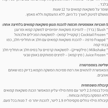
בלבד .
שומר על משקאות קפואים עד 12 שעות
מושלם לפינוק לאורך כל היום, ללא התעסקות וללא מאמץ.
5 תוכניות אוטומטיות חכמות להכנת מגוון משקאות קפואים בלחיצה אחת:
* Slush ( ברד) – להפיכת משקאות יומיומיים למשקה קפוא ומרענן
* Cocktail Frozen ( קוקטייל קפוא)– למשקאות המכילים אלכוהול
* Frappé פרפה – להכנת משקאות קפואים עם חלב או תחליפי חלב, כמו
בבתי קפה
* Milkshake ( מילקשייק)– למשקאות קרמיים על בסיס חלב או תחליף חלב
* Juice Frozen ( מיץ קפוא) – למיצים ממותקים באופן טבעי
שליטה בטמפרטורה
המאפשרת להתאים את רמת סמיכות המשקה הקפוא בדיוק כמו שאתם
אוהבים.
קיבולת משפחתית
מיכל בנפח 2.5 ליטר עם פתח מילוי עליון המאפשר הכנת משקאות קפואים
ללא הפסקה בקלות ובנוחות .
קיבולת מילוי נוזלים מקסימלית 1.9 ליטר, להכנת יותר מ- 7 מנות בכל פעם.