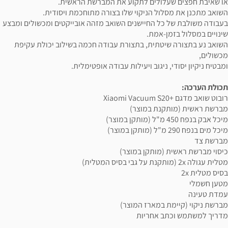
או שאיבת חפצים שעלולים לתקוע את המברשת הראשית.
השואב מתכנן את מסלול הניקוי שלו בצורה מתוחכמת ויסודית.
בעבודה משולבת של כל החיישנים השואב מזהה אובייקטים ומכשולים ומבצע
שינויים במסלול בזמן-אמת.
השואב נע בתצורה שיטתית, בתצורת עבודה חכמה בשילוב יכולת עקיפת
מכשולים,
ומבטיח ניקיון יסודי, ניגוב ויעילות עבודה אופטימלית.
תכולת הערכה:
רובוט שואב מדגם +Xiaomi Vacuum S20
מברשת ראשית (מותקנת במוצר)
מיכל אבק בנפח 450 מ"ל (מותקן במוצר)
מיכל מים בנפח 290 מ"ל (מותקן במוצר)
מברשת צד
כיסוי מברשת ראשית (מותקן במוצר)
מטלית עגולה 2x (מותקנת על גבי בסיס המטלית)
בסיס מטלית 2x
מטען חשמלי
עמדת טעינה
מברשת ניקוי (קיימת במארז המוצר)
מדריך למשתמש וכתב אחריות