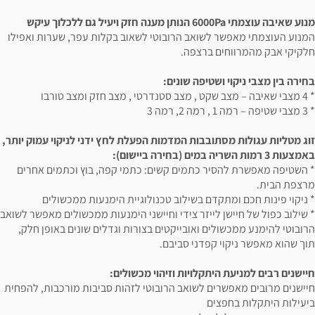
מנוע שאיבה עוצמתי 6000Pa הנותן מענה חזק ויעיל גם ללכלוך עיקש
המנוע העוצמתי מאפשר לשואב הרובוטי לשאוב בקלות עפר, שערות ואפילו
חלקיקי אבק מהמרווחים ברצפה.
בחירה בין מצבי ניקוי ושטיפה שונים:
* 4 מצבי שאיבה – מצב שקט , מצב סטנדרטי , מצב חזק ומצב טורבו
* 3 מצבי שטיפה – רמה 1 , רמה 2, רמה 3
זוג מטליות עגולות מסתובבות המדמות הפעלת לחץ ידני לניקוי עמוק יותר,
באמצעות 3 רמות השריה במים (בחירה ביישום):
* השטיפה מאפשרת להסיר כתמים קשים: כתמי קפה, בוץ וכתמים אחרים
מרצפת הבית.
* ניקוי פינות חכם ומתקדם בשילוב טכנולוגיית הימנעות ממכשולים
* שילוב כפול של חיישן לייזר צידי וחיישני הימנעות ממכשולים מאפשר לשואב
הרובוטי להימנע ממכשולים ואובייקטים בצורות וגדלים שונים באופן חלק,
תוך שהוא מאפשר ניקוי קפדני סביבם.
חיישנים רבים למניעת היתקלויות וזיהוי מכשולים:
חיישנים מרובים מאפשרים לשואב הרובוטי לזהות סביבות מורכבות, להפחית
ביעילות היתקלות בחפצים