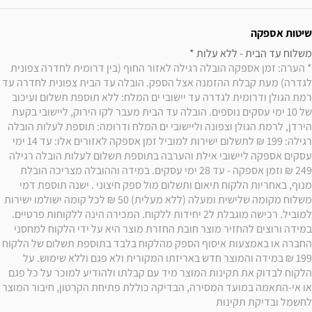
שיטות אספקה
משלוח עד הבית - ללא עלות * 

* הערה: זמן אספקה הובלה רגילה לאזור החוף (בין דרומית לחדרה צפונית 
לגדרה) מעת קבלת ההזמנה אצל הספק. הובלה עד הבית צפונית לחדרה עד 
רמת הגולן ודרומית לגדרה עד יישובי ים המלח: ללא תוספת תשלום ועיכוב 
של 10 ימי עסקים נוספים. הובלה עד הבית מעבר לקו הירוק, ליישובי בקעת 
הירדן, לרמת הגולן וצפונה וליישובי ים המלח ודרומה: תוספת לעלות הובלה 
רגילה: 199 ₪ לתשלום ישירות למוביל זמן אספקה לאזורים אלו: עד 14 ימי 
עסקים אספקה ליישובי אילת והערבה בתוספת תשלום לעלות הובלה רגילה 
249 ₪ וזמן אספקה - עד 28 ימי עסקים. במידה וההובלה מצריכה הובלת 
מנוף, באחריות הלקוח תיאום ותשלום מול ספק חיצוני . ישנה תוספת דמי 
משלוח מקומה שלישית ומעלה (ללא מעלית) 50 ₪ לכל קומה ישולמו ישירות 
למוביל. רכישה מוגבלת ל2 יחידות ללקוח. המכירה הינה ללקוחות פרטיים. 
במידה ורוצים להחזיר מוצר חובת החזרת מוצר היא על ידי הלקוח למחסני 
החברה או באמצעות איסוף הספק מהלקוח בלבד בתוספת תשלום של הלקוח 
199 ₪ במידה והמוצר חדש באריזתו המקורית ולא פגם וללא שימוש. על 
הלקוח לבדוק את תקינות המוצר מיד עם קבלתו ולהודיע למוכר על כל פגם 
או אי-התאמה במועד המסירה, הבדיקה כוללת פתיחת הקרטון, חיבור המוצר 
לחשמל ובדיקת תקינות