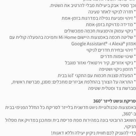
וכך מסיר אבק ביעילות מבלי להרטיב את השטיח.
* חזרה לניקוי לאחר טעינה
* זיהוי ומניעת נפילה במדרגות בזמן-אמת
* מדידה מדויקת בזמן-אמת
* ניקוי עמוק והימנעות חכמה ממכשולים
* שליטה חכמה באמצעות היישום Mi Home ותמיכה בהפעלה קולית עם
אמזון ®Alexa ו- ®Google Assistant
* זיהוי ובחירת חדרים לניקוי
* שינוי שמות חדרים
* ניקוי אזורים, קיר וירטואלי ואזור מוגבל
* תזמון ניקוי ושטיפה
* הפעלת סצנות חכמות עם התקני IoT בבית
* התראה על הצורך בהחלפת אביזרים מתכלים: מסנן, מברשת ראשית,
מברשת צד ומטלית שטיפה
סריקת וניווט לייזר 360°
באמצעות טכנולוגיית ניווט חדשנית בלייזר לסריקת כל החלל הפנימי בבית
ב-360°,
השואב הרובוטי בונה במהירות מפת פריסת בית ומתכנן במדויק את מסלול
הניקוי,
כדי להעניק לכם חווית ניקיון יעילה וללא דאגות!