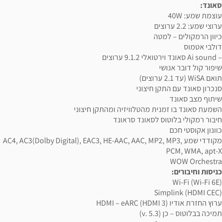
סאונד:
עוצמת שמע: 40W
ערוצי שמע: 2.2 ערוצים
כיוון הרמקולים – למטה
דולבי אטמוס
– Ai sound סאונד וירטואלי 9.1.2 ערוצים
שיפור קול דובר אנושי
תואם WiSA (עד 2.1 ערוצים)
סנכרון סאונד עם התקן חיצוני
שיתוף מצב סאונד
השמעת סאונד בו זמנית מהטלוויזיה ומהתקן חיצוני
חיבור רמקולי בלוטוס לסאונד סראונד
כוונון אקוסטי חכם
מקודדי שמע AC4, AC3(Dolby Digital), EAC3, HE-AAC, AAC, MP2, MP3,
PCM, WMA, apt-X
WOW Orchestra
כניסות וחיבורים:
Wi-Fi (Wi-Fi 6E)
Simplink (HDMI CEC)
ערוץ החזרת אודיו HDMI – eARC (HDMI 3)
תמיכה בבלוטוס – כן (v. 5.3)