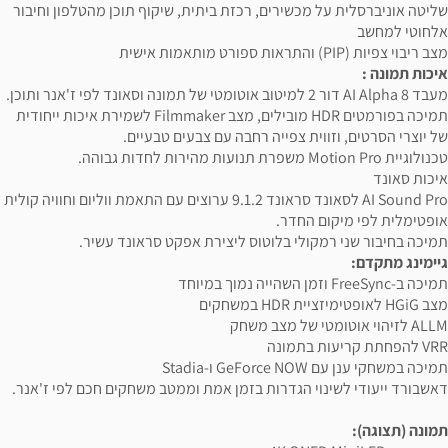
שליטה אוניברסלית על מכשירים, רכזת ביתית, שיקוף תוכן מהטלפון וחיבור
אלחוטי למחשב
מצב ריבוי צפיות (PIP) והתראות ספורט מותאמות אישית
איכות תמונה :
מעבד AI Alpha 8 דור 2 למיטוב אוטומטי של תמונה וסאונד לפי ז'אנר ותוכן.
תמיכה בפורמטים HDR מובילים, מצב Filmmaker לשמירת איכות ייחודית
של יוצרי הסרטים, וזווית צפייה רחבה עם צבעים טבעיים.
טכנולוגיית Motion Pro משפרת תנועות מהירות לחדות גבוהה.
איכות סאונד
AI Sound Pro לסאונד סראונד 9.1.2 ערוצים עם התאמת ווליום וחוויה קולית
אופטימלית לפי מיקום החדר.
תמיכה בחיבור שני רמקולי בלוטוס ליצירת אפקט סראונד עשיר.
גיימינג מתקדם:
תמיכה ב-FreeSync וזמן השהייה נמוך במיוחד
מצב HGiG לאופטימיזציית HDR במשחקים
ALLM לזיהוי אוטומטי של מצב משחק
VRR להפחתת קריעות בתמונה
תמיכה במשחקי ענן עם GeForce NOW ו-Stadia
דאשבורד ייעודי לשינוי הגדרות בזמן אמת וממטב משחקים חכם לפי ז'אנר.
תמונה (תצוגה):