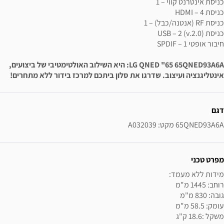
כניסת אינטרנט קווי – 1
כניסת HDMI – 4
כניסת RF (אנטנה/כבל) – 1
כניסת USB – 2 (v.2.0)
חיבור אופטי SPDIF – 1
LG QNED "65 65QNED93A6A: היא השילוב האולטימטיבי של ביצועים,
אינטליגנציה ועיצוב. שדרגו את סלון ביתכם למרכז בידור ללא מתחרים!
ידע נוסף
דגם
65QNED93A6A מקט: A032039
מפרט טכני