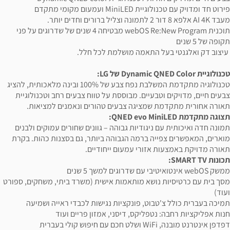
פירוט חד ומדויק עם טכנולוגיית MiniLED ועמעום מקומי מתקדם
מעבד AI 4K אלפא 8 דור 2 לתמונה וצליל ברורים וחדים יותר.
תוכנית webOS Re:New Program מבטיחה 4 שנים של שדרוגים על פני
תקופה של 5 שנים
עיצוב דק ואלגנטי בעל התאמה מושלמת לכל חלל.
טכנולוגיית Dynamic QNED Color של LG:
טכנולוגיה מתקדמת המשלבת נפח צבע של 100% ובינה מלאכותית, להציג
צבעים חיים, מדויקים וטבעיים. מבוססת על טווח צבעים רחב וטכנולוגיית
תאורה אחורית מתקדמת שמציגה צבעים טהורים ונאמנים למציאות.
תצוגה מתקדמת QNED evo MiniLED:
תמונה חדה ואיכותית עם ניגודיות גבוהה – גוונים שחורים עמוקים ולבנים
מוארים, המאפשרים צפייה ברמה הגבוהה ביותר, גם בסצנות כהות. בקרת
תאורה מדויקת באמצעות אזורי עמעום ייחודיים.
תכונות SMART TV:
ממשק webOS אינטואיטיבי עם שדרוגים למשך 5 שנים
מסך בית עם כרטיסיות נושא מותאמות אישית (משרד ביתי, משחקים, ספורט
ועוד)
תמיכה בעברית כולל צ'טבוט, פונקציות נגישות לכבדי ראייה ושמיעה
חנות אפליקציות רחבה: נטפליקס, דיסני, אמזון פריים ועוד
דפדפן אינטרנט מובנה, WiFi ושלט חכם עם חיפוש קולי בעברית