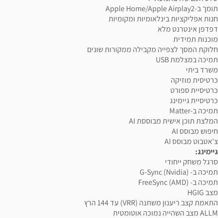
תומך ב-Apple Home/Apple Airplay2
חנות אפליקציות בינלאומיות ומקומיות
דפדפן אינטרנט מלא
מוכנות תמידית
חלוקת המסך לצפייה מקבילה ממקורות שונים
תמיכה במצלמת USB
משרד ביתי
כרטיסית מוזיקה
כרטיסיית ספורט
כרטיסיית גיימינג
תמיכה ב-Matter
המלצת תוכן אישית מבוססת AI
חיפוש מבוסס AI
צ'אטבוט מבוסס AI
גיימינג:
סרגל משחק ייחודי
תמיכה ב- G-Sync (Nvidia)
תמיכה ב- FreeSync (AMD)
מצב HGIG
התאמת קצב ריענון משתנה (VRR) עד 144 הרץ
ALLM מצב השהייה נמוכה אוטומטית