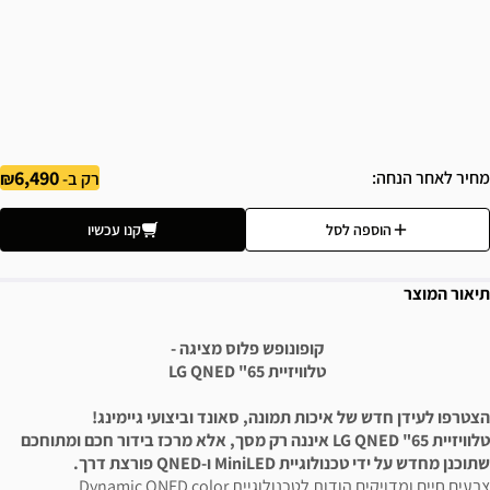
6,490
מחיר לאחר הנחה
רק ב-
הוספה לסל
קנו עכשיו
תיאור המוצר
קופונופש פלוס מציגה -
טלוויזיית LG QNED "65
הצטרפו לעידן חדש של איכות תמונה, סאונד וביצועי גיימינג!
טלוויזיית LG QNED "65 איננה רק מסך, אלא מרכז בידור חכם ומתוחכם
שתוכנן מחדש על ידי טכנולוגיית MiniLED ו-QNED פורצת דרך.
צבעים חיים ומדויקים הודות לטכנולוגיית Dynamic QNED color