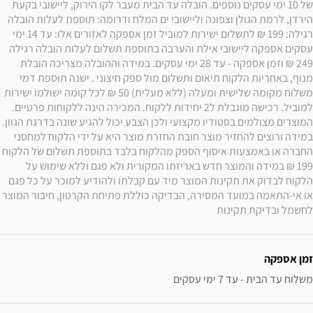
של 10 ימי עסקים נוספים. הובלה עד הבית מעבר לקו הירוק, ליישובי בקעת 
הירדן, לרמת הגולן וצפונה וליישובי ים המלח ודרומה: תוספת לעלות הובלה 
רגילה: 199 ₪ לתשלום ישירות למוביל זמן אספקה לאזורים אלו: עד 14 ימי 
עסקים אספקה ליישובי אילת והערבה בתוספת תשלום לעלות הובלה רגילה 
249 ₪ וזמן אספקה - עד 28 ימי עסקים. במידה וההובלה מצריכה הובלת 
מנוף, באחריות הלקוח תיאום ותשלום מול ספק חיצוני . ישנה תוספת דמי 
משלוח מקומה שלישית ומעלה (ללא מעלית) 50 ₪ לכל קומה ישולמו ישירות 
למוביל. רכישה מוגבלת ל2 יחידות ללקוח. המכירה הינה ללקוחות פרטיים. 
המוצרים מצולמים בסטודיו מקצועי ולכן הצבע יכול להגיע שונה בדרגת הגוון. 
במידה ורוצים להחזיר מוצר חובת החזרת מוצר היא על ידי הלקוח למחסני 
החברה או באמצעות איסוף הספק מהלקוח בלבד בתוספת תשלום של הלקוח 
199 ₪ במידה והמוצר חדש באריזתו המקורית ולא פגם וללא שימוש על 
הלקוח לבדוק את תקינות המוצר מיד עם קבלתו ולהודיע למוכר על כל פגם 
או אי-התאמה במועד המסירה, הבדיקה כוללת פתיחת הקרטון, חיבור המוצר 
לחשמל ובדיקת תקינות
זמן אספקה
משלוח עד הבית - עד 7 ימי עסקים