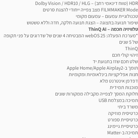
HDR (טווח דינאמי רחב) – Dolby Vision / HDR10 / HLG
FILMMAKER Mode מצב צפייה ייחודי להצגת סרטים
טכנולוגיית עמעום – עמעום מקומי
שיפור תנועה בתצוגה – הצגת תנועה חלקה, חדה וללא טשטוש
טלוויזיה חכמה – ThinQ AI
*מערכת הפעלה: webOS 25 המבטיחה 4 שנים של שדרוגים על פני תקופה
של 5 שנים
ThinQ
זיהוי קולי חכם
שלט חכם שזז בתנועת יד
תומך ב-Apple Home/Apple Airplay2
חנות אפליקציות בינלאומיות ומקומיות
דפדפן אינטרנט מלא
מוכנות תמידית
חלוקת המסך לצפייה מקבילה ממקורות שונים
תמיכה במצלמת USB
משרד ביתי
כרטיסית מוזיקה
כרטיסיית ספורט
כרטיסיית גיימינג
תמיכה ב-Matter