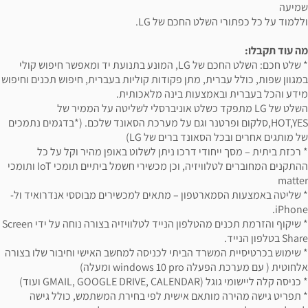
שמיעה
וללמוד על כל כפתורי השלט החכם של LG.
מה עוד תקבלו:
* שלט חכם: השלט החכם של LG, המונע בתנועת יד ומאפשר חיפוש קולי
במגוון שפות, כולל עברית, מתן פקודות קוליות בעברית, חיפוש תכנים וחיפוש
מידע והכל בעברית ובאמצעות בינה מלאכותית.
השלט של LG מתפקד כשלט אוניברסלי לשליטה על הממיר של
HOT,YES,סלקום ופרטנר וגם על מערכת הסאונד שלכם. (*בדגמים נתמכים
של מותגים אחרים ובכל הסאונד ברים של LG)
* רכזת ביתית – מסך ייחודי דרכו ניתן לשלוט באופן מהיר וקל על כל
ההתקנים המחוברים לטלוויזיה, וכן מכשירי חשמל ביתיים תומכי IoT ותומכי
matter
* שליטה באמצעות הסמארטפון – מתאים למכשירים מבוססי אנדרואיד ול-
iPhone.
* שיקוף והזרמת תכנים מהטלפון הנייד לטלוויזיה בצורה נוחה על ידי Screen
Share בטלפון הנייד.
* שימוש בכרטיסיית המשרד הביתי לכניסה למחשב האישי וחיבור שלו בצורה
אלחוטית ( עם מערכת הפעלה windows 10 pro ומעלה)
* כניסה קלה ליישומי גוגל (GMAIL, GOOGLE DRIVE, CALENDAR ועוד)
* תפריט גישה מהירה מותאם אישית לפי בחירת המשתמש, כולל גישה