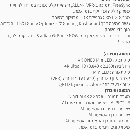
FreeSync, תמיכה ב-VRR ו-ALLM, השהיית קלט נמוכה במיוחד לחוויית
משחק חלקה ומדויקת בזמן אמת.
מצב HGiG מציג גרפיקה HDR מדויקת במיוחד.
גישה מהירה דרך Gaming Dashboard ל-Game Optimizer ולשינוי הגדרות
תוך כדי משחק.
וגם – תמיכה במשחקי ענן כמו GeForce NOW ו-Stadia – בלי קונסולה, בלי
מחשב!
תמונה (תצוגה)
סוג תצוגה 4K QNED MiniLED
רזולוציה 4K Ultra HD (3,840 x 2,160)
סוג תאורה : MiniLED
קצב ריענון 120 הרץ (טבעי) עד 144 הרץ (VRR)
טווח צבעים רחב – QNED Dynamic color
תמונה (עיבוד)
מעבד תמונה – אלפא 8 AI 4K דור 2
AI PICTUR – שיפור תמונה באמצעות AI
שליטה בבהירות באמצעות AI
שדרוג תוכן באמצעות AI
זיהוי סוג התוכן והתאמתו באמצעות AI
מיפוי גוונים דינאמי בזמן אמת