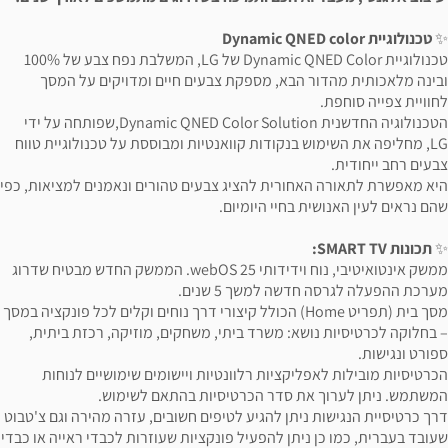
✨
טכנולוגיית Dynamic QNED color
טכנולוגיית Dynamic QNED Color של LG, המשלבת נפח צבע של 100%
ובינה מלאכותית מהדור הבא, מספקת צבעים חיים ומדויקים על המסך
לחוויית צפייה סוחפת.
הטכנולוגיה החדשנית Dynamic QNED Color Solution,שפותחה על ידי
LG, מחליפה את השימוש בנקודות קוואנטיות ומבוססת על טכנולוגיית טווח
צבעים רחב ייחודית.
היא מאפשרת לתאורה האחורית להציג צבעים טהורים ונאמנים למציאות, כפי
שהם נראים לעין האנושית בחיי היומיום.
✨
תכונות SMART TV:
ממשק אינטואיטיבי, נוח וידידותי 25 webOS. הממשק החדש מבטיח שדרוג
מערכת ההפעלה לגרסה חדשה למשך 5 שנים.
מסך בית (תפריט Home) הכולל קיצורי דרך נוחים וקלים לכל פונקציה במסך
– בחלוקה לכרטיסיות נושא: משרד ביתי, משחקים, מוזיקה, רכזת ביתית,
ספורט ונגישות.
הכרטיסיות מובילות לאפליקציות רלוונטיות ויישומים שימושיים לנוחות
המשתמש. ניתן לערוך את סדר הכרטיסיות בהתאם לשימוש.
דרך כרטיסיית הנגישות ניתן להגיע לטיפים חשובים, עזרה מהירה וגם צ'טבוט
שעובד בעברית, כמו כן ניתן להפעיל פונקציות שעוזרות לכבדי ראייה או כבדי