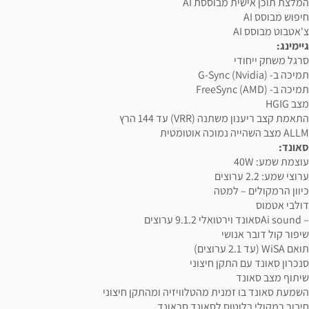
המלצת תוכן אישית מבוססת AI
חיפוש מבוסס AI
צ'אטבוט מבוסס AI
גיימינג:
סרגל משחק ייחודי
תמיכה ב- G-Sync (Nvidia)
תמיכה ב- FreeSync (AMD)
מצב HGIG
התאמת קצב ריענון משתנה (VRR) עד 144 הרץ
ALLM מצב השהייה נמוכה אוטומטית
סאונד:
עוצמת שמע: 40W
ערוצי שמע: 2.2 ערוצים
כיוון הרמקולים – למטה
דולבי אטמוס
– Ai soundסאונד וירטואלי 9.1.2 ערוצים
שיפור קול דובר אנושי
תואם WiSA (עד 2.1 ערוצים)
סנכרון סאונד עם התקן חיצוני
שיתוף מצב סאונד
השמעת סאונד בו זמנית מהטלוויזיה ומהתקן חיצוני
חיבור רמקולי בלוטוס לסאונד סראונד