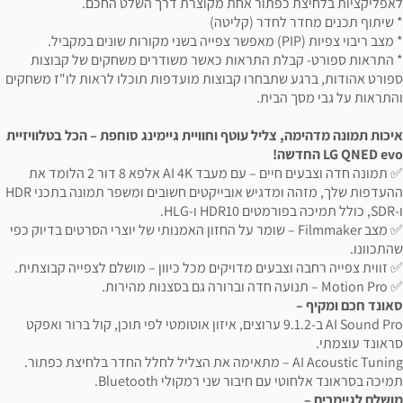
לאפליקציות בלחיצת כפתור אחת מקוצרת דרך השלט החכם.
* שיתוף תכנים מחדר לחדר (קליטה)
* מצב ריבוי צפיות (PIP) מאפשר צפייה בשני מקורות שונים במקביל.
* התראות ספורט- קבלת התראות כאשר משודרים משחקים של קבוצות
ספורט אהודות, ברגע שתבחרו קבוצות מועדפות תוכלו לראות לו"ז משחקים
והתראות על גבי מסך הבית.
איכות תמונה מדהימה, צליל עוטף וחוויית גיימינג סוחפת – הכל בטלוויזיית
LG QNED evo החדשה!
✅ תמונה חדה וצבעים חיים – עם מעבד AI 4K אלפא 8 דור 2 הלומד את
ההעדפות שלך, מזהה ומדגיש אובייקטים חשובים ומשפר תמונה בתכני HDR
ו-SDR, כולל תמיכה בפורמטים HDR10 ו-HLG.
✅ מצב Filmmaker – שומר על החזון האמנותי של יוצרי הסרטים בדיוק כפי
שהתכוונו.
✅ זווית צפייה רחבה וצבעים מדויקים מכל כיוון – מושלם לצפייה קבוצתית.
✅ Motion Pro – תנועה חדה וברורה גם בסצנות מהירות.
סאונד חכם ומקיף –
AI Sound Pro ב-9.1.2 ערוצים, איזון אוטומטי לפי תוכן, קול ברור ואפקט
סראונד עוצמתי.
AI Acoustic Tuning – מתאימה את הצליל לחלל החדר בלחיצת כפתור.
תמיכה בסראונד אלחוטי עם חיבור שני רמקולי Bluetooth.
מושלם לגיימרים –