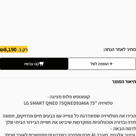
8,190
מחיר לאחר הנחה
רק ב-
הוספה לסל
קנו עכשיו
תיאור המוצר
קופונופש פלוס מציגה -
טלוויזיה "75 LG SMART QNED 75QNED93A6A
הכירו את הטלוויזיה שמשדרגת כל צפייה עם צבעים חיים ומדויקים, תמונה
חדה וברורה וטכנולוגיות מתקדמות שיביאו את חוויית הבידור הביתי שלך
לרמה הבאה –
עיצוב אלגנטי, מעבד AI חכם ותמיכה בשדרוגים מתמשכים לאורך שנים!