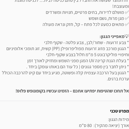
זה המוצר שעושה את ההבדל בין סתם כניסה לבית… לכניסה מוגנת
ומעוצבת!
✅ מושלם לדירות, בתים פרטיים, חנויות ומשרדים
✅ מגן מרוח, גשם ושמש
✅ מתאים כמעט לכל פתח – קל, חזק ונראה מעולה
💡
מאפייני הגגון:
* צבע זרועות - שחור/לבן , צבע פלטה - שקוף חלבי
* הגגון מורכב מזוג זרועות מפוליפרופילן (PP) קשיח, זוג תומכי אלומיניום
וחיפויי פוליקרבונט 5 מ“מ חלול בצבע שקוף-חלבי
* בעלת הגנת קרינה UV המגן מפני השמש ומחזיק לאורך זמן
* ניתן לחבר בין מספר גגונים ( כל עוד הם באותו עומק) ביחד .
* הגגון בעל הרכבה עצמית קלה ופשוטה, מגיע ביחד עם קיט להרכבה הכולל
ערכת ברגים.
אל תחכו שהטיפות יפתיעו אתכם – הזמינו עכשיו בקופונופש פלוס!
ידע נוסף
מפרט טכני