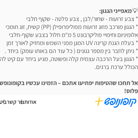
💡
מאפייני הגגון:
* צבע זרועות - שחור/לבן , צבע פלטה - שקוף חלבי
* הגגון מורכב מזוג זרועות מפוליפרופילן (PP) קשיח, זוג תומכי
אלומיניום וחיפויי פוליקרבונט 5 מ“מ חלול בצבע שקוף-חלבי
* בעלת הגנת קרינה UV המגן מפני השמש ומחזיק לאורך זמן
* ניתן לחבר בין מספר גגונים ( כל עוד הם באותו עומק) ביחד .
* הגגון בעל הרכבה עצמית קלה ופשוטה, מגיע ביחד עם קיט לה
הכולל ערכת ברגים.
אל תחכו שהטיפות יפתיעו אתכם – הזמינו עכשיו בקופונופש
פלוס!
אודות
צור קשר
ביט