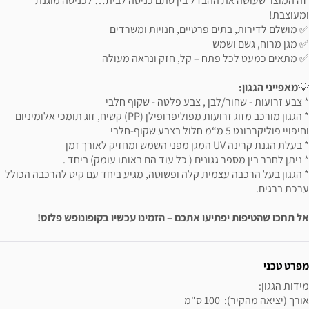
זה המוצר שעושה את ההבדל בין סתם כניסה לבית… לכניסה מוגנת
ומעוצבת!
✅ מושלם לדירות, בתים פרטיים, חנויות ומשרדים
✅ מגן מרוח, גשם ושמש
✅ מתאים כמעט לכל פתח – קל, חזק ונראה מעולה
💡
מאפייני הגגון:
* צבע זרועות - שחור/לבן , צבע פלטה - שקוף חלבי
* הגגון מורכב מזוג זרועות מפוליפרופילן (PP) קשיח, זוג תומכי אלומיניום
וחיפויי פוליקרבונט 5 מ“מ חלול בצבע שקוף-חלבי
* בעלת הגנת קרינה UV המגן מפני השמש ומחזיק לאורך זמן
* ניתן לחבר בין מספר גגונים ( כל עוד הם באותו עומק) ביחד .
* הגגון בעל הרכבה עצמית קלה ופשוטה, מגיע ביחד עם קיט להרכבה הכולל
ערכת ברגים.
אל תחכו שהטיפות יפתיעו אתכם – הזמינו עכשיו בקופונופש פלוס!
ידע נוסף
מפרט טכני