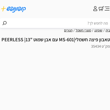
בית
שופינג
מוצרי חשמל
תנורים
טאבון פיצה חשמלי|MS-601 עם אבן שמוט "13| PEERLESS
מק״ט 35434