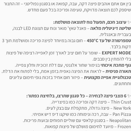
בין אם אתם אוהבים פיצה דקה, עבה, קפואה או בסגנון נפוליטני – זה התנור
שיספק לכם תוצאה מדויקת, טעימה ופריכה בכל פעם מחדש.
✨
עיצוב חכם, תפעול נוח לתוצאה מושלמת:
שליטה דיגיטלית מלאה
– פאנל טאץ’ מואר ונוח עם תצוגת LED לבנה,
בעברית ובאנגלית.
טמפרטורה של עד 450°C
– חום גבוה במיוחד לפיצה פריכה ומושלמת תוך 3
דקות בלבד.
EXPERT MODE
– שומר על חום יציב לאורך זמן לאפייה רציפה של פיצות
בלי להמתין בין סבבים.
גוף מתכת איכותי
בגימור שחור אלגנטי, עם דלת זכוכית וחלון צפייה.
תאורה פנימית –
לראות את הפיצה נאפית בזמן אמת, בלי לפתוח את הדלת.
טכנולוגיית אפייה מקצועית
– פיזור חום אחיד בזכות גופי חימום עליונים
ותחתונים.
✨
6 מצבי פיצה לבחירה – כל סגנון שתרצו, בלחיצת כפתור:
Thin Crust – פיצה דקה ופריכה כמו בפיצרייה.
New York – פיצה גדולה, מתקפלת עם בצק לעיס.
Pan Pizza – עבה, רכה ונימוחה כמו שיקגו דיפ דיש אמיתי.
Neapolitan – בסגנון קלאסי עם שוליים תפוחים ובועות פריכות.
Frozen – מיועד לחימום מושלם של פיצות קפואות.