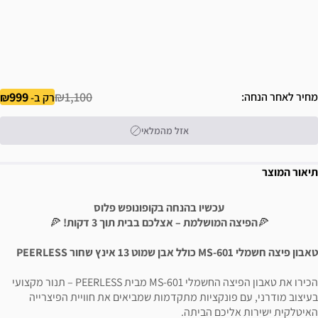
999
₪1,100
מחיר לאחר הנחה
רק ב-
אזל מהמלאי
תיאור המוצר
עכשיו בהנחה בקופונופש פלוס
🍕
הפיצה המושלמת – אצלכם בבית תוך 3 דקות!
🍕
טאבון פיצה חשמלי MS-601 כולל אבן שמוט 13 אינץ שחור PEERLESS
הכירו את טאבון הפיצה החשמלי MS-601 מבית PEERLESS – תנור מקצועי
בעיצוב מודרני, עם פונקציות מתקדמות שמביאים את חוויית הפיצרייה
האיטלקית ישירות אליכם הביתה.