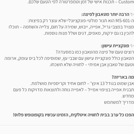
Custom – תכנות אישי של זמן וטמפרטורה לפי הטעם שלכם.
✨
הרבה יותר מטאבון לפיצה:
ה-MS-601 הוא תנור מולטי-פונקציונלי שלא עוצר רק בפיצות:
מצויד במצבי גריל, אפייה, ייבוש, שמירה על חום, צלייה והשחמה – תוכלו
להכין בו גם ירקות, מאפים, דגים ושלל מנות נוספות.
✨
פונקציית עישון:
רוצים טעם של פיצה מהטאבון כמו במסעדה?
הטאבון כולל פונקציית עישון עם שבבי עץ, שמוסיפה לכל ביס עומק, ארומה
וטעם של טאבון אבן אמיתי – לחוויה שלא תשכחו.
מה באריזה?
אבן שמוט בגודל 13 אינץ’ – לחום אחיד וקריספיות מושלמת.
תבנית אפייה בציפוי אמייל – לאפייה נוחה ולתוצאות מדויקות כל פעם
מחדש.
מדריך למשתמש
הפכו כל ערב בבית לחוויה איטלקית,
הזמינו עכשיו בקופונופש פלוס!
ידע נוסף