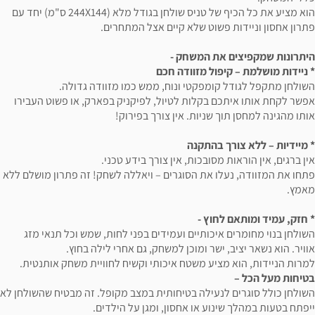
הוא מציע את כל הכיף של טניס שולחן בגודל מלא (244X144 ס"מ) יחד עם
פתרון אחסון וניידות פשוט שלא קיים אצל המתחרים.
היתרונות שמקפיצים את המשחק -
* ניידות מושלמת – קיפול מזוודה חכם
השולחן מתקפל לגודל קומפקטי ונוח, ממש כמו מזוודה גדולה.
אפשר לקחת אותו איתכם בקלות לטיול, לפיקניק בפארק, או פשוט העבירו
אותו מהגינה למחסן תוך שניות. אין צורך בפירוק!
* מיידיות – ללא צורך בהתקנה
אין ברגים, אין הוראות מסובכות, אין צורך בידע טכני.
פתחו את המזוודה, נעלו את הסוגרים – ויאללה לשחק! זה פתרון מושלם ללא
מאמץ.
* חזק, עמיד ומותאם לחוץ -
השולחן בנוי מחומרים איכותיים ועמידים בפני לחות, שמש וכל תנאי מזג
אוויר. הוא נשאר יציב, ישר ומוכן למשחק, גם אחרי לילה בחוץ.
למרות הניידות, הוא מציע משטח איכותי וקשיח לחוויית משחק אותנטית.
בטיחות מעל הכל –
השולחן כולל סוגרים לנעילה בטיחותית במצב מקופל. זה מבטיח שהשולחן לא
ייפתח בטעות במהלך שינוע או אחסון, ומגן על הילדים.