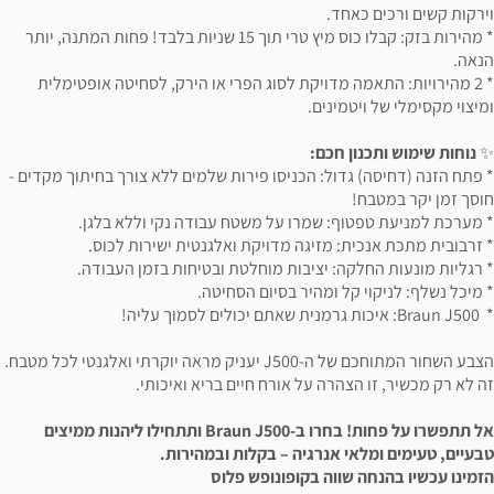
וירקות קשים ורכים כאחד.
* מהירות בזק: קבלו כוס מיץ טרי תוך 15 שניות בלבד! פחות המתנה, יותר
הנאה.
* 2 מהירויות: התאמה מדויקת לסוג הפרי או הירק, לסחיטה אופטימלית
ומיצוי מקסימלי של ויטמינים.
✨
נוחות שימוש ותכנון חכם:
* פתח הזנה (דחיסה) גדול: הכניסו פירות שלמים ללא צורך בחיתוך מקדים -
חוסך זמן יקר במטבח!
* מערכת למניעת טפטוף: שמרו על משטח עבודה נקי וללא בלגן.
* זרבובית מתכת אנכית: מזיגה מדויקת ואלגנטית ישירות לכוס.
* רגליות מונעות החלקה: יציבות מוחלטת ובטיחות בזמן העבודה.
* מיכל נשלף: לניקוי קל ומהיר בסיום הסחיטה.
* Braun J500: איכות גרמנית שאתם יכולים לסמוך עליה!
הצבע השחור המתוחכם של ה-J500 יעניק מראה יוקרתי ואלגנטי לכל מטבח.
זה לא רק מכשיר, זו הצהרה על אורח חיים בריא ואיכותי.
אל תתפשרו על פחות! בחרו ב-Braun J500 ותתחילו ליהנות ממיצים
טבעיים, טעימים ומלאי אנרגיה – בקלות ובמהירות.
הזמינו עכשיו בהנחה שווה בקופונופש פלוס