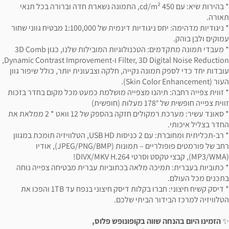
* בהירות שיא: עם 450 cd/m², התמונה נשארת חדה וברורה בכל תנאי
תאורה.
* ניגודיות מדהימה: יחס ניגודיות דינמית של 1:100,000 מבטיח גווני שחור
עמוקים ולבן בוהק.
* מעבדי תמונה מתקדמים: הטכנולוגיות המובילות שלנו, כגון 3D Comb
Filter, 3D Digital Noise Reduction ו-Dynamic Contrast Improvement,
עובדות יחד כדי לספק תמונה נקייה, חלקה וצבעונית יותר, כולל שיפור גוון
העור (Skin Color Enhancement).
* זווית צפייה רחבה: תיהנו מצפייה מושלמת כמעט מכל מקום בחדר בזכות
זווית צפייה חופשית של 178° מעלות (חופשית)
* סאונד עשיר: מערכת רמקולים חזקה בהספק של 12 וואט * 2 ממלאת את
החדר בצליל איכותי.
* רב-תכליתית ומחוברת: עם 2 כניסות USB HD, הטלוויזיה תומכת במגוון
רחב של פורמטים פופולריים – תמונות (JPEG/PNG/BMP), אודיו
(MP3/WMA), קבצי טקסט וסרטי DIVX/MKV H.264!
* כתוביות בעברית: תמיכה מלאה בכתוביות עברית מבטיחה צפייה נוחה
בתכנים מכל העולם.
* דיסק קשיח חיצוני: חברו בקלות דיסק חיצוני בנפח עד 1TB והפכו את
הטלוויזיה למרכז הבידור הביתי שלכם.
✨
הזמינו היום בהנחה שווה בקופונופש פלוס,