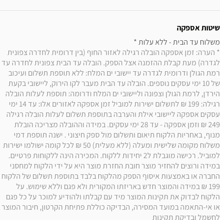
שיטות אספקה
משלוח עד הבית - ללא עלות * 

* הערה: זמן אספקה הובלה רגילה לאזור החוף (בין דרומית לחדרה צפונית 
לגדרה) מעת קבלת ההזמנה אצל הספק. הובלה עד הבית צפונית לחדרה עד 
רמת הגולן ודרומית לגדרה עד יישובי ים המלח: ללא תוספת תשלום ועיכוב 
של 10 ימי עסקים נוספים. הובלה עד הבית מעבר לקו הירוק, ליישובי בקעת 
הירדן, לרמת הגולן וצפונה וליישובי ים המלח ודרומה: תוספת לעלות הובלה 
רגילה: 199 ₪ לתשלום ישירות למוביל זמן אספקה לאזורים אלו: עד 14 ימי 
עסקים אספקה ליישובי אילת והערבה בתוספת תשלום לעלות הובלה רגילה 
249 ₪ וזמן אספקה - עד 28 ימי עסקים. במידה וההובלה מצריכה הובלת 
מנוף, באחריות הלקוח תיאום ותשלום מול ספק חיצוני . ישנה תוספת דמי 
משלוח מקומה שלישית ומעלה (ללא מעלית) 50 ₪ לכל קומה ישולמו ישירות 
למוביל. רכישה מוגבלת ל2 יחידות ללקוח. המכירה הינה ללקוחות פרטיים. 
במידה ורוצים להחזיר מוצר חובת החזרת מוצר היא על ידי הלקוח למחסני 
החברה או באמצעות איסוף הספק מהלקוח בלבד בתוספת תשלום של הלקוח 
199 ₪ במידה והמוצר חדש באריזתו המקורית ולא פגם וללא שימוש. על 
הלקוח לבדוק את תקינות המוצר מיד עם קבלתו ולהודיע למוכר על כל פגם 
או אי-התאמה במועד המסירה, הבדיקה כוללת פתיחת הקרטון, חיבור המוצר 
לחשמל ובדיקת תקינות