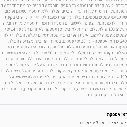
לגדרה) מעת קבלת ההזמנה אצל הספק. הובלה עד הבית צפונית לחדרה עד 
רמת הגולן ודרומית לגדרה עד יישובי ים המלח: ללא תוספת תשלום ועיכוב 
של 10 ימי עסקים נוספים. הובלה עד הבית מעבר לקו הירוק, ליישובי בקעת 
הירדן, לרמת הגולן וצפונה וליישובי ים המלח ודרומה: תוספת לעלות הובלה 
רגילה: 199 ₪ לתשלום ישירות למוביל זמן אספקה לאזורים אלו: עד 14 ימי 
עסקים אספקה ליישובי אילת והערבה בתוספת תשלום לעלות הובלה רגילה 
249 ₪ וזמן אספקה - עד 28 ימי עסקים. במידה וההובלה מצריכה הובלת 
מנוף, באחריות הלקוח תיאום ותשלום מול ספק חיצוני . ישנה תוספת דמי 
משלוח מקומה שלישית ומעלה (ללא מעלית) 50 ₪ לכל קומה ישולמו ישירות 
למוביל. רכישה מוגבלת ל2 יחידות ללקוח. המכירה הינה ללקוחות פרטיים. 
במידה ורוצים להחזיר מוצר חובת החזרת מוצר היא על ידי הלקוח למחסני 
החברה או באמצעות איסוף הספק מהלקוח בלבד בתוספת תשלום של הלקוח 
199 ₪ במידה והמוצר חדש באריזתו המקורית ולא פגם וללא שימוש. על 
הלקוח לבדוק את תקינות המוצר מיד עם קבלתו ולהודיע למוכר על כל פגם 
או אי-התאמה במועד המסירה, הבדיקה כוללת פתיחת הקרטון, חיבור המוצר 
לחשמל ובדיקת תקינות
זמן אספקה