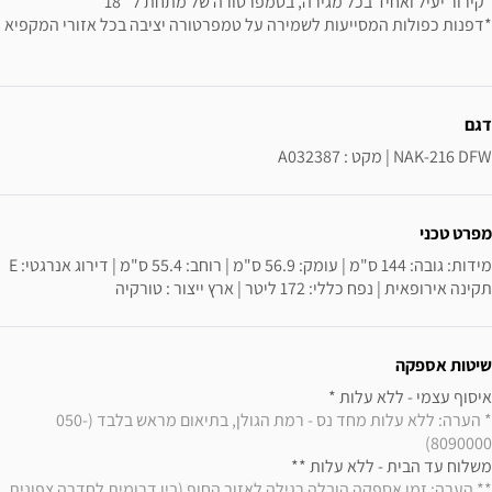
*קירור יעיל ואחיד בכל מגירה, בטמפרטורה של מתחת ל־18°
*דפנות כפולות המסייעות לשמירה על טמפרטורה יציבה בכל אזורי המקפיא
ידע נוסף
דגם
NAK-216 DFW | מקט : A032387
מפרט טכני
מידות: גובה: 144 ס"מ | עומק: 56.9 ס"מ | רוחב: 55.4 ס"מ | דירוג אנרגטי: E 
תקינה אירופאית | נפח כללי: 172 ליטר | ארץ ייצור : טורקיה
שיטות אספקה
איסוף עצמי - ללא עלות * 

* הערה: ללא עלות מחד נס - רמת הגולן, בתיאום מראש בלבד (050-
8090000)
משלוח עד הבית - ללא עלות ** 

** הערה: זמן אספקה הובלה רגילה לאזור החוף (בין דרומית לחדרה צפונית 