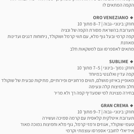
הקפה המתאים לו
🔸 ORO VENEZIANO
חוזק: בינוני–גבוה | 7–8 מתוך 10
תערובת בהשראת מסורת הקפה של ונציה
קפה קרמי ובעל גוף מלא, עם תווי קרמל ושוקולד, ניחוחות דגנים ועדינות
מאוזנת
מתאים לאספרסו וגם למשקאות חלב
🔸 SUBLIME
חוזק: נמוך–בינוני | 5–7 מתוך 10
קפה עדין ואלגנטי במיוחד
מאופיין באיזון מושלם, תווים פרחוניים ופירותיים, מתיקות טבעית של שוקולד
חלב וחמיצות קלה ונעימה
בחירה מצוינת למי שמעדיף קפה רך ולא מריר
🔸 GRAN CREMA
חוזק: בינוני–גבוה | 7–9 מתוך 10
תערובת איטלקית קלאסית עם קרמה סמיכה ועשירה
טעמי שוקולד, אגוזים ורמזי קרמל, גוף מלא וחמיצות נמוכה מאוד
אידיאלי לחובבי אספרסו עוצמתי וקרמי