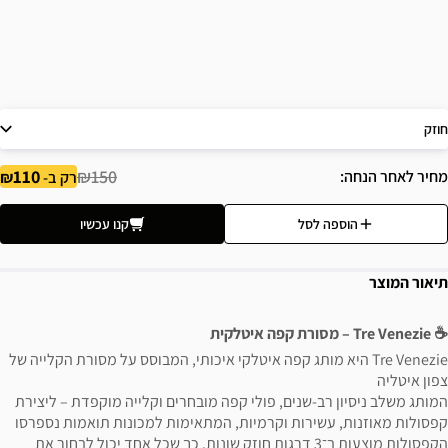
חוזק
110
₪150
מחיר לאחר הנחה
רק ב-
הוספה לסל
קנו עכשיו
תיאור המוצר
☕ Tre Venezie – מסורת קפה איטלקית
Tre Venezie היא מותג קפה איטלקי איכותי, המבוסס על מסורת הקלייה של
צפון איטליה
המותג משלב ניסיון רב-שנים, פולי קפה מובחרים וקלייה מוקפדת – ליצירת
קפסולות מאוזנות, עשירות וקרמיות, המתאימות למכונות תואמות נספרסו
הקפסולות מוצעות ב־3 דרגות חוזק שונות, כך שכל אחד יכול לבחור את