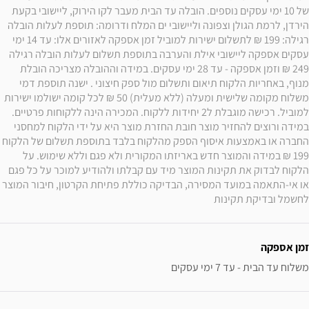
של 10 ימי עסקים נוספים. הובלה עד הבית מעבר לקו הירוק, ליישובי בקעת 
הירדן, לרמת הגולן וצפונה וליישובי ים המלח ודרומה: תוספת לעלות הובלה 
רגילה: 199 ₪ לתשלום ישירות למוביל זמן אספקה לאזורים אלו: עד 14 ימי 
עסקים אספקה ליישובי אילת והערבה בתוספת תשלום לעלות הובלה רגילה 
249 ₪ וזמן אספקה - עד 28 ימי עסקים. במידה וההובלה מצריכה הובלת 
מנוף, באחריות הלקוח תיאום ותשלום מול ספק חיצוני . ישנה תוספת דמי 
משלוח מקומה שלישית ומעלה (ללא מעלית) 50 ₪ לכל קומה ישולמו ישירות 
למוביל. רכישה מוגבלת ל2 יחידות ללקוח. המכירה הינה ללקוחות פרטיים. 
במידה ורוצים להחזיר מוצר חובת החזרת מוצר היא על ידי הלקוח למחסני 
החברה או באמצעות איסוף הספק מהלקוח בלבד בתוספת תשלום של הלקוח 
199 ₪ במידה והמוצר חדש באריזתו המקורית ולא פגם וללא שימוש. על 
הלקוח לבדוק את תקינות המוצר מיד עם קבלתו ולהודיע למוכר על כל פגם 
או אי-התאמה במועד המסירה, הבדיקה כוללת פתיחת הקרטון, חיבור המוצר 
לחשמל ובדיקת תקינות
זמן אספקה
משלוח עד הבית - עד 7 ימי עסקים