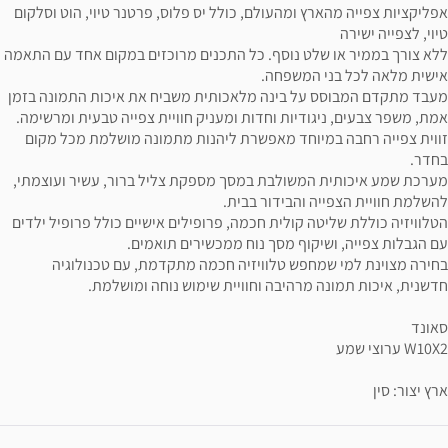
אפליקציות צפייה מהארץ ומהעולם, כולל יס פלוס, פרטנר טיוי, הוט וסלקום
טיוי, לצפייה ישירה
ללא צורך בממיר או שלט נוסף. כל התכנים מרוכזים במקום אחד עם התאמה
אישית מלאה לכל בני המשפחה.
מעבד מתקדם המבוסס על בינה מלאכותית משביח את איכות התמונה בזמן
אמת, משפר צבעים, ניגודיות וחדות ומעניק חוויית צפייה טבעית ומרשימה.
זווית צפייה רחבה במיוחד מאפשרת ליהנות מתמונה מושלמת מכל מקום
בחדר.
מערכת שמע איכותית המשולבת במסך מספקת צליל ברור, עשיר ועוצמתי,
להשלמת חוויית הצפייה והבידור בבית.
הטלוויזיה כוללת שליטה קולית חכמה, פרופילים אישיים כולל פרופיל ילדים
עם הגבלות צפייה, ושיקוף מסך נוח ממכשירים תואמים.
בחירה מצוינת למי שמחפש טלוויזיה חכמה מתקדמת, עם טכנולוגיה
חדשנית, איכות תמונה מרהיבה וחוויית שימוש נוחה ומושלמת.
סאונד
W10X2 ערוצי שמע
ארץ יצור: סין
ידע נוסף