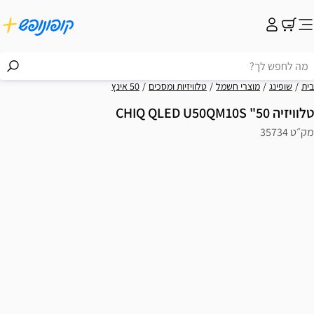
בית
שופינג
מוצרי חשמל
טלוויזיות ומסכים
50 אינץ
טלוויזיה 50" CHIQ QLED U50QM10S
מק״ט 35734