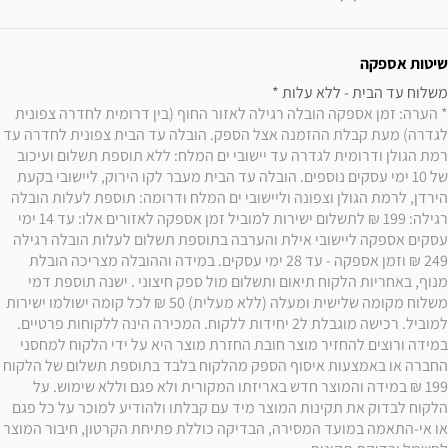
שיטות אספקה
משלוח עד הבית - ללא עלות * 

* הערה: זמן אספקה הובלה רגילה לאזור החוף (בין דרומית לחדרה צפונית 
לגדרה) מעת קבלת ההזמנה אצל הספק. הובלה עד הבית צפונית לחדרה עד 
רמת הגולן ודרומית לגדרה עד יישובי ים המלח: ללא תוספת תשלום ועיכוב 
של 10 ימי עסקים נוספים. הובלה עד הבית מעבר לקו הירוק, ליישובי בקעת 
הירדן, לרמת הגולן וצפונה וליישובי ים המלח ודרומה: תוספת לעלות הובלה 
רגילה: 199 ₪ לתשלום ישירות למוביל זמן אספקה לאזורים אלו: עד 14 ימי 
עסקים אספקה ליישובי אילת והערבה בתוספת תשלום לעלות הובלה רגילה 
249 ₪ וזמן אספקה - עד 28 ימי עסקים. במידה וההובלה מצריכה הובלת 
מנוף, באחריות הלקוח תיאום ותשלום מול ספק חיצוני . ישנה תוספת דמי 
משלוח מקומה שלישית ומעלה (ללא מעלית) 50 ₪ לכל קומה ישולמו ישירות 
למוביל. רכישה מוגבלת ל2 יחידות ללקוח. המכירה הינה ללקוחות פרטיים. 
במידה ורוצים להחזיר מוצר חובת החזרת מוצר היא על ידי הלקוח למחסני 
החברה או באמצעות איסוף הספק מהלקוח בלבד בתוספת תשלום של הלקוח 
199 ₪ במידה והמוצר חדש באריזתו המקורית ולא פגם וללא שימוש. על 
הלקוח לבדוק את תקינות המוצר מיד עם קבלתו ולהודיע למוכר על כל פגם 
או אי-התאמה במועד המסירה, הבדיקה כוללת פתיחת הקרטון, חיבור המוצר 