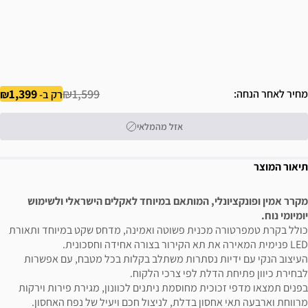
1,399
₪1,599
מחיר לאחר הנחה
רק ב-
אזל מהמלאי
תיאור המוצר
מקרר אמין ופונקציונלי, המותאם במיוחד לאקלים הישראלי ולשימוש
יומיומי נוח.
כולל בקרת טמפרטורה מכנית פשוטה ואמינה, מדחס שקט במיוחד ותאורת
LED פנימית המאירה את תא הקירור בצורה אחידה וחסכונית.
העיצוב הנקי עם ידיות נסתרות משתלב בקלות בכל מטבח, עם אפשרות
לבחירת כיוון פתיחת הדלת לפי צרכי הלקוח.
בפנים תמצאו מדפי זכוכית מחוסמת ניתנים לכוונון, מגירת פירות וירקות
מרווחת וארבעה תאי אחסון בדלת, לניצול חכם ויעיל של נפח האחסון.