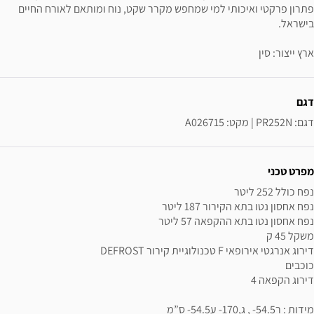
פתרון פרקטי ואיכותי למי שמחפש מקרר שקט, נוח ומותאם לאורח החיים
בישראל.
ארץ ייצור: סין
ידע נוסף
דגם
דגם: PR252N | מקט: A026715
מפרט טכני
מידות : ר54.5- , ג,170- ע54.5- ס”מ