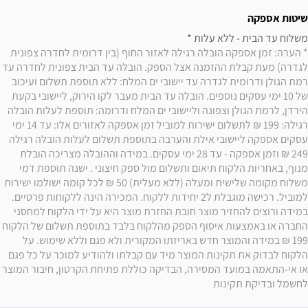
שיטות אספקה
משלוח עד הבית - ללא עלות * 

* הערה: זמן אספקה הובלה רגילה לאזור החוף (בין דרומית לחדרה צפונית 
לגדרה) מעת קבלת ההזמנה אצל הספק. הובלה עד הבית צפונית לחדרה עד 
רמת הגולן ודרומית לגדרה עד יישובי ים המלח: ללא תוספת תשלום ועיכוב 
של 10 ימי עסקים נוספים. הובלה עד הבית מעבר לקו הירוק, ליישובי בקעת 
הירדן, לרמת הגולן וצפונה וליישובי ים המלח ודרומה: תוספת לעלות הובלה 
רגילה: 199 ₪ לתשלום ישירות למוביל זמן אספקה לאזורים אלו: עד 14 ימי 
עסקים אספקה ליישובי אילת והערבה בתוספת תשלום לעלות הובלה רגילה 
249 ₪ וזמן אספקה - עד 28 ימי עסקים. במידה וההובלה מצריכה הובלת 
מנוף, באחריות הלקוח תיאום ותשלום מול ספק חיצוני . ישנה תוספת דמי 
משלוח מקומה שלישית ומעלה (ללא מעלית) 50 ₪ לכל קומה ישולמו ישירות 
למוביל. רכישה מוגבלת ל2 יחידות ללקוח. המכירה הינה ללקוחות פרטיים. 
במידה ורוצים להחזיר מוצר חובת החזרת מוצר היא על ידי הלקוח למחסני 
החברה או באמצעות איסוף הספק מהלקוח בלבד בתוספת תשלום של הלקוח 
199 ₪ במידה והמוצר חדש באריזתו המקורית ולא פגם וללא שימוש. על 
הלקוח לבדוק את תקינות המוצר מיד עם קבלתו ולהודיע למוכר על כל פגם 
או אי-התאמה במועד המסירה, הבדיקה כוללת פתיחת הקרטון, חיבור המוצר 
לחשמל ובדיקת תקינות