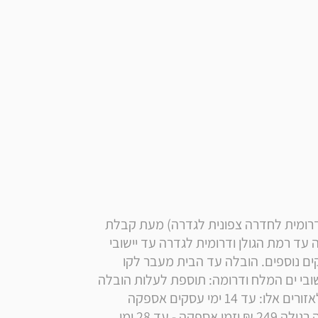
* הערה: זמן אספקה הובלה רגילה לאזור החוף (בין דרומית לחדרה צפונית לגדרה) מעת קבלת 
ההזמנה אצל הספק. הובלה עד הבית צפונית לחדרה עד רמת הגולן ודרומית לגדרה עד יישובי 
ים המלח: ללא תוספת תשלום ועיכוב של 10 ימי עסקים נוספים. הובלה עד הבית מעבר לקו 
הירוק, ליישובי בקעת הירדן, לרמת הגולן וצפונה וליישובי ים המלח ודרומה: תוספת לעלות הובלה 
רגילה: 199 ₪ לתשלום ישירות למוביל זמן אספקה לאזורים אלו: עד 14 ימי עסקים אספקה 
ליישובי אילת והערבה בתוספת תשלום לעלות הובלה רגילה 249 ₪ וזמן אספקה - עד 28 ימי 