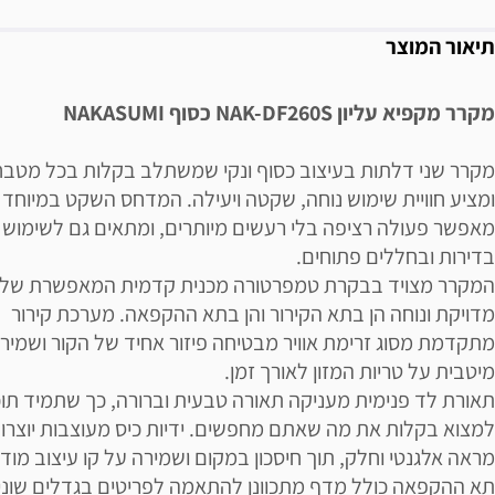
תיאור המוצר
מקרר מקפיא עליון NAK-DF260S כסוף NAKASUMI
מקרר שני דלתות בעיצוב כסוף ונקי שמשתלב בקלות בכל מטבח
ומציע חוויית שימוש נוחה, שקטה ויעילה. המדחס השקט במיוחד
מאפשר פעולה רציפה בלי רעשים מיותרים, ומתאים גם לשימוש
בדירות ובחללים פתוחים.
המקרר מצויד בבקרת טמפרטורה מכנית קדמית המאפשרת שלי
מדויקת ונוחה הן בתא הקירור והן בתא ההקפאה. מערכת קירור
מתקדמת מסוג זרימת אוויר מבטיחה פיזור אחיד של הקור ושמיר
מיטבית על טריות המזון לאורך זמן.
תאורת לד פנימית מעניקה תאורה טבעית וברורה, כך שתמיד תוכ
למצוא בקלות את מה שאתם מחפשים. ידיות כיס מעוצבות יוצרו
מראה אלגנטי וחלק, תוך חיסכון במקום ושמירה על קו עיצוב מודר
תא ההקפאה כולל מדף מתכוונן להתאמה לפריטים בגדלים שוני