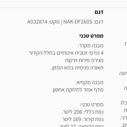
מידע נוסף
דגם
דגם: NAK-DF260S | מקט: A032874
מפרט טכני
טה
ה
לו
ת
ני.
ם,