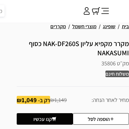
בית
שופינג
מוצרי חשמל
מקררים
מקרר מקפיא עליון NAK-DF260S כסוף
NAKASUMI
מק״ט 35806
משלוח חינם
1,049
מחיר לאחר הנחה
₪1,149
רק ב-
הוספה לסל
קנו עכשיו