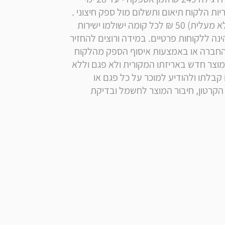
עסקים. במידה וההובלה מצריכה הובלת מנוף, באחריות הלקוח תיאום ותשלום מול ספק חיצוני . 
ישנה תוספת דמי משלוח מקומה שלישית ומעלה (ללא מעלית) 50 ₪ לכל קומה ישולמו ישירות 
למוביל. רכישה מוגבלת ל2 יחידות ללקוח. המכירה הינה ללקוחות פרטיים. במידה ורוצים להחזיר 
מוצר חובת החזרת מוצר היא על ידי הלקוח למחסני החברה או באמצעות איסוף הספק מהלקוח 
בלבד בתוספת תשלום של הלקוח 199 ₪ במידה והמוצר חדש באריזתו המקורית ולא פגם וללא 
שימוש. על הלקוח לבדוק את תקינות המוצר מיד עם קבלתו ולהודיע למוכר על כל פגם או 
אי-התאמה במועד המסירה, הבדיקה כוללת פתיחת הקרטון, חיבור המוצר לחשמל ובדיקת 