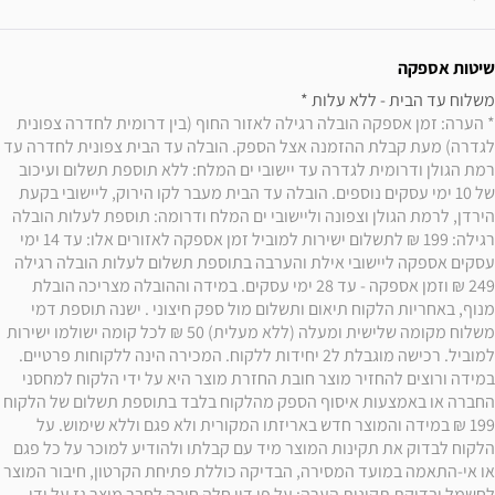
שיטות אספקה
משלוח עד הבית - ללא עלות * 

* הערה: זמן אספקה הובלה רגילה לאזור החוף (בין דרומית לחדרה צפונית 
לגדרה) מעת קבלת ההזמנה אצל הספק. הובלה עד הבית צפונית לחדרה עד 
רמת הגולן ודרומית לגדרה עד יישובי ים המלח: ללא תוספת תשלום ועיכוב 
של 10 ימי עסקים נוספים. הובלה עד הבית מעבר לקו הירוק, ליישובי בקעת 
הירדן, לרמת הגולן וצפונה וליישובי ים המלח ודרומה: תוספת לעלות הובלה 
רגילה: 199 ₪ לתשלום ישירות למוביל זמן אספקה לאזורים אלו: עד 14 ימי 
עסקים אספקה ליישובי אילת והערבה בתוספת תשלום לעלות הובלה רגילה 
249 ₪ וזמן אספקה - עד 28 ימי עסקים. במידה וההובלה מצריכה הובלת 
מנוף, באחריות הלקוח תיאום ותשלום מול ספק חיצוני . ישנה תוספת דמי 
משלוח מקומה שלישית ומעלה (ללא מעלית) 50 ₪ לכל קומה ישולמו ישירות 
למוביל. רכישה מוגבלת ל2 יחידות ללקוח. המכירה הינה ללקוחות פרטיים. 
במידה ורוצים להחזיר מוצר חובת החזרת מוצר היא על ידי הלקוח למחסני 
החברה או באמצעות איסוף הספק מהלקוח בלבד בתוספת תשלום של הלקוח 
199 ₪ במידה והמוצר חדש באריזתו המקורית ולא פגם וללא שימוש. על 
הלקוח לבדוק את תקינות המוצר מיד עם קבלתו ולהודיע למוכר על כל פגם 
או אי-התאמה במועד המסירה, הבדיקה כוללת פתיחת הקרטון, חיבור המוצר 
לחשמל ובדיקת תקינות הערה: על פי דין חלה חובה לחבר מוצר גז על ידי 