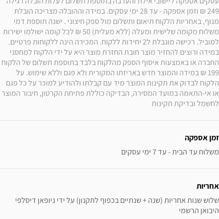
עסקים אספקה ליישובי אילת והערבה בתוספת תשלום לעלות הובלה רגילה 
249 ₪ וזמן אספקה - עד 28 ימי עסקים. במידה וההובלה מצריכה הובלת 
מנוף, באחריות הלקוח תיאום ותשלום מול ספק חיצוני . ישנה תוספת דמי 
משלוח מקומה שלישית ומעלה (ללא מעלית) 50 ₪ לכל קומה ישולמו ישירות 
למוביל. רכישה מוגבלת ל2 יחידות ללקוח. המכירה הינה ללקוחות פרטיים. 
במידה ורוצים להחזיר מוצר חובת החזרת מוצר היא על ידי הלקוח למחסני 
החברה או באמצעות איסוף הספק מהלקוח בלבד בתוספת תשלום של הלקוח 
199 ₪ במידה והמוצר חדש באריזתו המקורית ולא פגם וללא שימוש. על 
הלקוח לבדוק את תקינות המוצר מיד עם קבלתו ולהודיע למוכר על כל פגם 
או אי-התאמה במועד המסירה, הבדיקה כוללת פתיחת הקרטון, חיבור המוצר 
לחשמל ובדיקת תקינות
זמן אספקה
משלוח עד הבית - עד 7 ימי עסקים
אחריות
שלוש שנות אחריות (שנה + שנתיים בכפוף לתקנון) על ידי ניופאן דיסלפי 
היבואן הרשמי