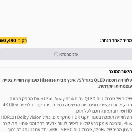
3,490
מחיר לאחר הנחה
רק ב-
אזל מהמלאי
תיאור המוצר
טלוויזיה חכמה QLED בגודל 75 אינץ מבית Hisense מעניקה חוויית צפייה
עוצמתית ויוקרתית.
שילוב של טכנולוגיית QLED עם תאורת Direct Full Array מספק תמונה
חדה, צבעים עשירים וניגודיות מרשימה במיוחד, יחד עם רזולוציית 4K Ultra
HD ושדרוג תמונה חכם לכל תוכן.
הטלוויזיה תומכת במגוון תקני HDR מתקדמים, כולל Dolby Vision ו HDR10
Plus, ומציגה עומק צבע של 10 ביטים לטווח צבעים רחב ומציאותי יותר. קצב
רענון מהיר של 120Hz, טכנולוגיות MEMC ו VRR, יחד עם זמן תגובה נמוך