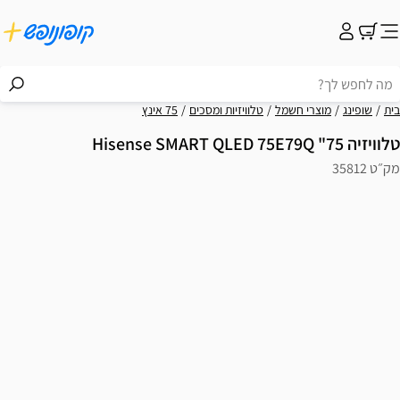
בית
שופינג
מוצרי חשמל
טלוויזיות ומסכים
75 אינץ
טלוויזיה 75" Hisense SMART QLED 75E79Q
מק״ט 35812