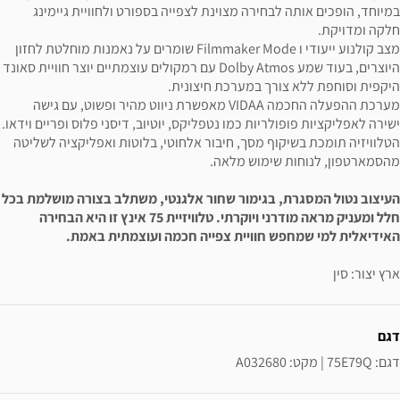
במיוחד, הופכים אותה לבחירה מצוינת לצפייה בספורט ולחוויית גיימינג
חלקה ומדויקת.
מצב קולנוע ייעודי ו Filmmaker Mode שומרים על נאמנות מוחלטת לחזון
היוצרים, בעוד שמע Dolby Atmos עם רמקולים עוצמתיים יוצר חוויית סאונד
היקפית וסוחפת ללא צורך במערכת חיצונית.
מערכת ההפעלה החכמה VIDAA מאפשרת ניווט מהיר ופשוט, עם גישה
ישירה לאפליקציות פופולריות כמו נטפליקס, יוטיוב, דיסני פלוס ופריים וידאו.
הטלוויזיה תומכת בשיקוף מסך, חיבור אלחוטי, בלוטות ואפליקציה לשליטה
מהסמארטפון, לנוחות שימוש מלאה.
העיצוב נטול המסגרת, בגימור שחור אלגנטי, משתלב בצורה מושלמת בכל
חלל ומעניק מראה מודרני ויוקרתי. טלוויזיית 75 אינץ זו היא הבחירה
האידיאלית למי שמחפש חוויית צפייה חכמה ועוצמתית באמת.
ארץ יצור: סין
ידע נוסף
דגם
דגם: 75E79Q | מקט: A032680