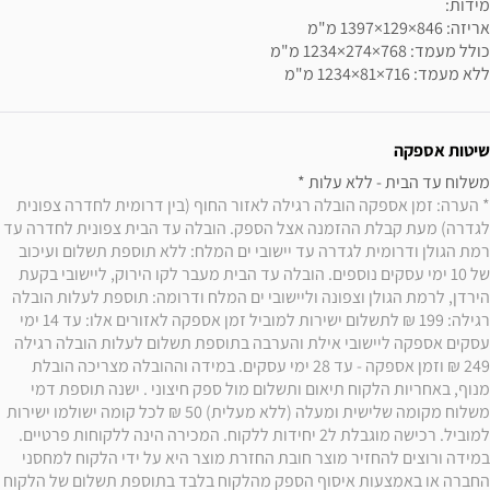
ללא מעמד: ‎1234×81×716 מ"מ
שיטות אספקה
משלוח עד הבית - ללא עלות * 

* הערה: זמן אספקה הובלה רגילה לאזור החוף (בין דרומית לחדרה צפונית 
לגדרה) מעת קבלת ההזמנה אצל הספק. הובלה עד הבית צפונית לחדרה עד 
רמת הגולן ודרומית לגדרה עד יישובי ים המלח: ללא תוספת תשלום ועיכוב 
של 10 ימי עסקים נוספים. הובלה עד הבית מעבר לקו הירוק, ליישובי בקעת 
הירדן, לרמת הגולן וצפונה וליישובי ים המלח ודרומה: תוספת לעלות הובלה 
רגילה: 199 ₪ לתשלום ישירות למוביל זמן אספקה לאזורים אלו: עד 14 ימי 
עסקים אספקה ליישובי אילת והערבה בתוספת תשלום לעלות הובלה רגילה 
249 ₪ וזמן אספקה - עד 28 ימי עסקים. במידה וההובלה מצריכה הובלת 
מנוף, באחריות הלקוח תיאום ותשלום מול ספק חיצוני . ישנה תוספת דמי 
משלוח מקומה שלישית ומעלה (ללא מעלית) 50 ₪ לכל קומה ישולמו ישירות 
למוביל. רכישה מוגבלת ל2 יחידות ללקוח. המכירה הינה ללקוחות פרטיים. 
במידה ורוצים להחזיר מוצר חובת החזרת מוצר היא על ידי הלקוח למחסני 
החברה או באמצעות איסוף הספק מהלקוח בלבד בתוספת תשלום של הלקוח 