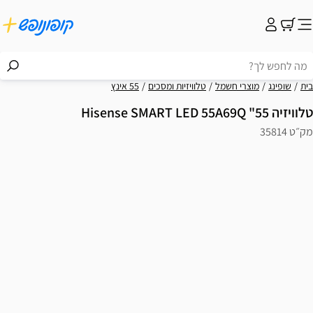
בית
שופינג
מוצרי חשמל
טלוויזיות ומסכים
55 אינץ
טלוויזיה 55" Hisense SMART LED 55A69Q
מק״ט 35814