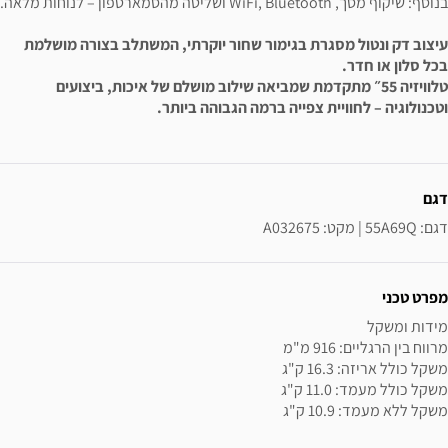
בנוסף: שיקוף מסך, WiFi, Bluetooth ושליטה מהסמארטפון – לנוחות מלאה.
עיצוב דק ונטול מסגרת בגימור שחור יוקרתי, המשתלב בצורה מושלמת
בכל סלון או חדר.
טלוויזיה 55״ מתקדמת שמביאה שילוב מושלם של איכות, ביצועים
וטכנולוגיה – לחוויית צפייה ברמה הגבוהה ביותר.
ידע נוסף
דגם
דגם: 55A69Q | מקט: A032675
מפרט טכני