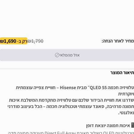
1,690
₪1,790
מחיר לאחר הנחה
רק ב-
אזל מהמלאי
תיאור המוצר
טלוויזיה חכמה QLED 55״ מבית Hisense – חוויית צפייה עוצמתית
ויוקרתית
שדרגו את חוויית הבידור שלכם עם טלוויזיה מתקדמת המשלבת איכות
תמונה מרהיבה, סאונד עוצמתי וטכנולוגיה חכמה – הכל בעיצוב מודרני
ואלגנטי.
🖥️ איכות תמונה יוצאת דופן
טכנולוגיית QLED בשילוב תאורת Direct Full Array מעניקה תמונה חדה