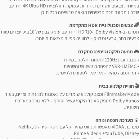
במיוחד, צבעים עשירים וניגודיות עמוקה. רזולוציית 4K Ultra HD יחד עם
שדרוג תמונה חכם מבטיחים תוצאה מרשימה בכל תוכן.
🌈 צבעים וטכנולוגיית HDR מתקדמת
תמיכה ב-Dolby Vision ו-HDR10+ יחד עם עומק צבע של 10 ביט יוצרים טווח
צבעים רחב, טבעי ומדויק – לחוויית צפייה מציאותית יותר.
🎮 תנועה חלקה וגיימינג מתקדם
• קצב רענון 120Hz לתמונה חלקה במיוחד
• MEMC ו-VRR להפחתת טשטוש והשהיות
• זמן תגובה מהיר – אידיאלי לספורט ולגיימינג
🎬 חוויית קולנוע בבית
Filmmaker Mode ומצב קולנוע שומרים על נאמנות לכוונת היוצרים, בעוד
Dolby Atmos מספק סאונד היקפי עשיר וסוחף – ללא צורך במערכת
חיצונית.
📱 מערכת חכמה ונוחה
מערכת VIDAA מאפשרת ניווט מהיר וקל עם גישה ישירה ל-Netflix,
YouTube, Disney+ ו-Prime Video.