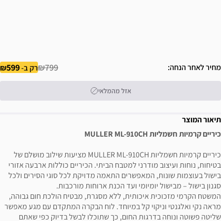
599
₪799
מחיר לאחר הנחה
רק ב-
אזל מהמלאי
תיאור המוצר
כיריים קרמיות חשמליות MULLER ML-910CH
כיריים קרמיות חשמליות MULLER ML-910CH מציעות שילוב מושלם של
בטיחות, נוחות ועיצוב מודרני למטבח הביתי. הכיריים כוללות ארבעה אזורי
בישול בעוצמות שונות, המאפשרים התאמה מדויקת לכל סוגי הסירים ולכל
סגנון בישול – מבישול יומיומי ועד הכנת ארוחות מורכבות.
המשטח הקרמי מזכוכית איכותית, ללא מסגרת, מבטיח הולכת חום גבוהה,
מראה נקי ואלגנטי וניקוי קל במיוחד. לוח הבקרה המתקדם עם מגע מאפשר
שליטה פשוטה ונוחה בדרגות החום, כך שתוכלו לבשל בדיוק כפי שאתם