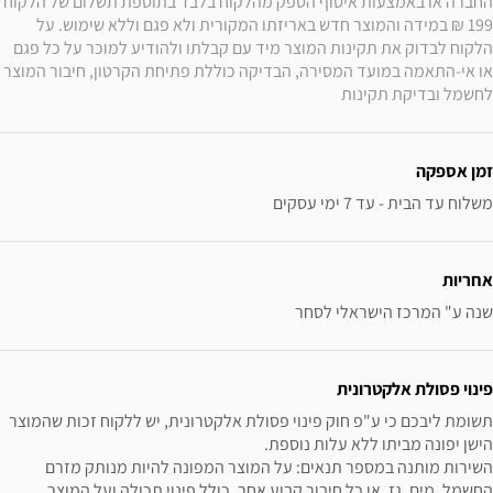
החברה או באמצעות איסוף הספק מהלקוח בלבד בתוספת תשלום של הלקוח 
199 ₪ במידה והמוצר חדש באריזתו המקורית ולא פגם וללא שימוש. על 
הלקוח לבדוק את תקינות המוצר מיד עם קבלתו ולהודיע למוכר על כל פגם 
או אי-התאמה במועד המסירה, הבדיקה כוללת פתיחת הקרטון, חיבור המוצר 
לחשמל ובדיקת תקינות
זמן אספקה
משלוח עד הבית - עד 7 ימי עסקים
אחריות
שנה ע" המרכז הישראלי לסחר
פינוי פסולת אלקטרונית
תשומת ליבכם כי ע"פ חוק פינוי פסולת אלקטרונית, יש ללקוח זכות שהמוצר 
השירות מותנה במספר תנאים: על המוצר המפונה להיות מנותק מזרם 
החשמל, מים, גז, או כל חיבור קבוע אחר, כולל פינוי תכולה ועל המוצר 