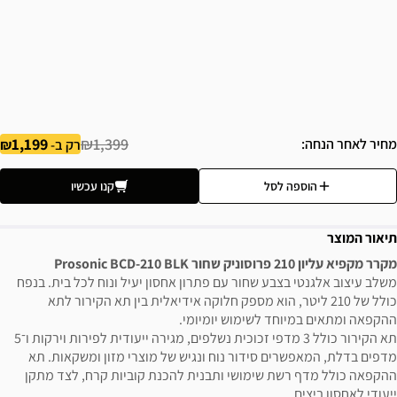
1,199
₪1,399
מחיר לאחר הנחה
רק ב-
הוספה לסל
קנו עכשיו
תיאור המוצר
מקרר מקפיא עליון 210 פרוסוניק שחור Prosonic BCD-210 BLK
משלב עיצוב אלגנטי בצבע שחור עם פתרון אחסון יעיל ונוח לכל בית. בנפח
כולל של 210 ליטר, הוא מספק חלוקה אידיאלית בין תא הקירור לתא
ההקפאה ומתאים במיוחד לשימוש יומיומי.
תא הקירור כולל 3 מדפי זכוכית נשלפים, מגירה ייעודית לפירות וירקות ו־5
מדפים בדלת, המאפשרים סידור נוח ונגיש של מוצרי מזון ומשקאות. תא
ההקפאה כולל מדף רשת שימושי ותבנית להכנת קוביות קרח, לצד מתקן
ייעודי לאחסון ביצים.