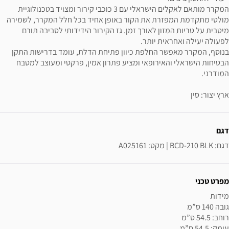
המקרר מותאם לאקלים הישראלי עם 3 כוכבי קירור ומצויד בטכנולוגיית
מולטי מתקדמת המפזרת את הקור באופן אחיד בכל חלל המקרר, לשמירה
מיטבית על טריות המזון לאורך זמן. גז הקירור הידידותי לסביבה תורם
לפעולה יעילה ואחראית יותר.
בנוסף, המקרר מאפשר החלפת כיוון פתיחת הדלת, עומד בדרישות התקן
הבטיחות הישראלי והאירופאי ומציע פתרון אמין, פרקטי ומעוצב למטבח
המודרני.
ארץ יצור: סין
ידע נוסף
דגם
דגם: BCD-210 BLK | מקט: A025161
מפרט טכני
עומק: 54.5 ס”מ