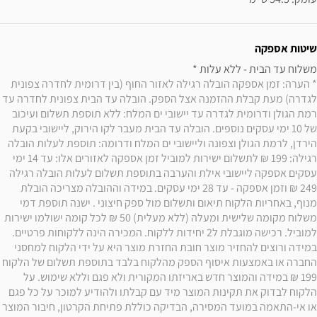
שיטות אספקה
משלוח עד הבית - ללא עלות * 

* הערה: זמן אספקה הובלה רגילה לאזור החוף (בין דרומית לחדרה צפונית 
לגדרה) מעת קבלת ההזמנה אצל הספק. הובלה עד הבית צפונית לחדרה עד 
רמת הגולן ודרומית לגדרה עד יישובי ים המלח: ללא תוספת תשלום ועיכוב 
של 10 ימי עסקים נוספים. הובלה עד הבית מעבר לקו הירוק, ליישובי בקעת 
הירדן, לרמת הגולן וצפונה וליישובי ים המלח ודרומה: תוספת לעלות הובלה 
רגילה: 199 ₪ לתשלום ישירות למוביל זמן אספקה לאזורים אלו: עד 14 ימי 
עסקים אספקה ליישובי אילת והערבה בתוספת תשלום לעלות הובלה רגילה 
249 ₪ וזמן אספקה - עד 28 ימי עסקים. במידה וההובלה מצריכה הובלת 
מנוף, באחריות הלקוח תיאום ותשלום מול ספק חיצוני . ישנה תוספת דמי 
משלוח מקומה שלישית ומעלה (ללא מעלית) 50 ₪ לכל קומה ישולמו ישירות 
למוביל. רכישה מוגבלת ל2 יחידות ללקוח. המכירה הינה ללקוחות פרטיים. 
במידה ורוצים להחזיר מוצר חובת החזרת מוצר היא על ידי הלקוח למחסני 
החברה או באמצעות איסוף הספק מהלקוח בלבד בתוספת תשלום של הלקוח 
199 ₪ במידה והמוצר חדש באריזתו המקורית ולא פגם וללא שימוש. על 
הלקוח לבדוק את תקינות המוצר מיד עם קבלתו ולהודיע למוכר על כל פגם 
או אי-התאמה במועד המסירה, הבדיקה כוללת פתיחת הקרטון, חיבור המוצר 