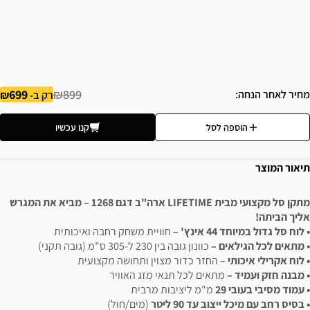
699
₪899
מחיר לאחר הנחה
רק ב-
הוספה לסל
קנו עכשיו
תיאור המוצר
מתקן סל מקצועי מבית LIFETIME ארה"ב דגם 1268 – מביא את המגרש
אליך הביתה!
• לוח סל גדול במיוחד 44 אינץ' –
חוויית משחק רחבה ואיכותית
• מתאים לכל הגילאים –
כוונון גובה בין 230 ל-305 ס"מ (גובה תקני)
• לוח אקרילי איכותי –
החזר כדור מצוין ותחושה מקצועית
• מבנה חזק ועמיד –
מתאים לכל תנאי מזג האוויר
• עמוד מסיבי בעובי 29
מ"מ ליציבות מרבית
• בסיס רחב עם מיכל ייצוב עד 90 ליטר
(מים/חול)