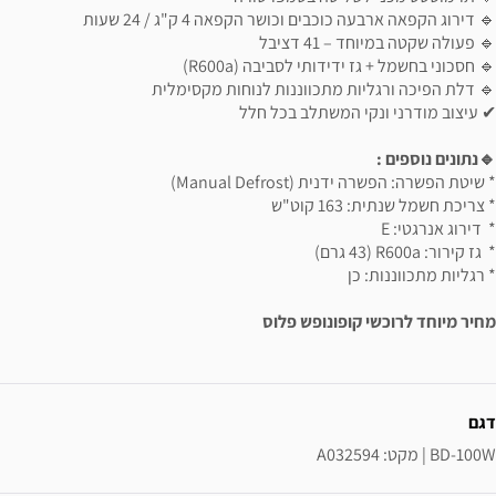
🔹 דירוג הקפאה ארבעה כוכבים וכושר הקפאה 4 ק"ג / 24 שעות
🔹 פעולה שקטה במיוחד – 41 דציבל
🔹 חסכוני בחשמל + גז ידידותי לסביבה (R600a)
🔹 דלת הפיכה ורגליות מתכווננות לנוחות מקסימלית
✔ עיצוב מודרני ונקי המשתלב בכל חלל
🔹נתונים נוספים :
* שיטת הפשרה: הפשרה ידנית (Manual Defrost)
* צריכת חשמל שנתית: 163 קוט"ש
* דירוג אנרגטי: E
* גז קירור: R600a (43 גרם)
* רגליות מתכווננות: כן
מחיר מיוחד לרוכשי קופונופש פלוס
ידע נוסף
דגם
BD-100W | מקט: A032594