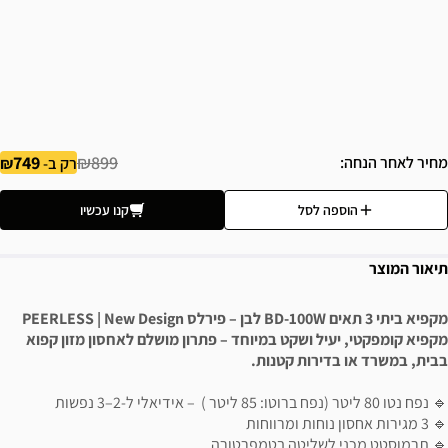
749
₪899
מחיר לאחר הנחה
רק ב-
הוספה לסל
קנו עכשיו
תיאור המוצר
מקפיא ביתי 3 תאים BD-100W לבן – פירלס PEERLESS | New Design
מקפיא קומפקטי, יעיל ושקט במיוחד – פתרון מושלם לאחסון מזון קפוא
בבית, במשרד או בדירות קטנות.
🔹 נפח נטו 80 ליטר (נפח ברוטו: 85 ליטר ) – אידיאלי ל-2–3 נפשות
🔹 3 מגירות אחסון נוחות ומרווחות
🔹 תרמוסטט מכני לשליטה בטמפרטורה