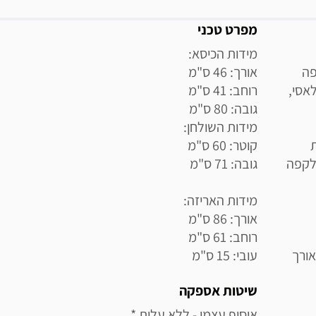
מידע נוסף
מפרט טכני
פה
אסי,
 לקפה
לאורך
עובי: 15 ס"מ
שיטות אספקה
איסוף עצמי - ללא עלות * 
